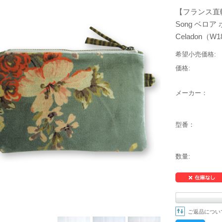
【フランス直輸
Song ベロア 
Celadon（W1
希望小売価格:
価格:
メーカー：
型番：
数量:
ご返品につい