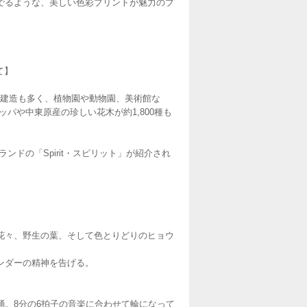
でるような、美しい色彩プリントが魅力のブ
て】
的な建造も多く、植物園や動物園、美術館な
パや中東原産の珍しい花木が約1,800種も
ランドの「Spirit・スピリット」が紹介され
花々、野生の葉、そして色とりどりのヒョウ
ンダーの精神を告げる。
。8分の6拍子の音楽に合わせて輪になって