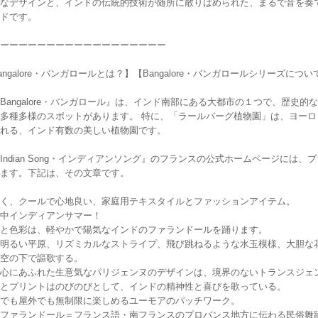
なデザインと、インドの伝統的技術が随所に散りばめられた、まるで音を奏
ドです。
ーーーーーーーーーーーーーーーーーー
angalore・バンガロールとは？】【Bangalore・バンガロールシリーズについ
Bangalore・バンガロール』は、インド南部にある大都市の１つで、歴史
多種多様のスポットがあります。 特に、「ラールバーグ植物園」は、ヨーロッ
れる、インド有数の美しい植物園です。
Indian Song・インディアンソング』のフランスの公式ホームページには、ブ
ます。下記は、その文章です。
く、クールで心地良い、家庭用テキスタイルとファッションアイテム。
中インディアンサマー！
と色彩は、軽やかで陽気なインドのファランドールを踊ります。
明るい平原、リズミカルなストライプ、飛び跳ねるような水玉模様、大胆な
空の下で謳歌する。
心にあふれた生意気なパリジェンヌのデザインは、境界のないトランスジェ
とプリントはのびのびとして、インドの精神性と喜びを歌っている。
でも屋外でも無制限に楽しめるユーモアのパッチワーク。
ファランドール＝フランス語・南フランスのプロバンス地方に伝わる民俗舞踊