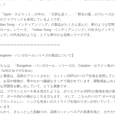
。）
「Spirit・スピリット」の中の、「大胆な花々」、「野生の葉」のフレーズが、
のファブリックを表現しているようです。
ndian Song・インディアンソング』の製品がたくさん並んだ、夢のような空間。
ロール』シリーズ。『Indian Song・インディアンソング』の壮大なインテリア
ング』の代名詞のような、とても華やかな花柄シリーズです。
ーーーーーーーーーーーーーーーーーー
angalore・バンガロールシリーズの製品について】
ちらは、「Bangalore・バンガロール」シリーズの、Celadon・セラドン色
.7xH13.3xマチ0.8cm）
と裏面は、花柄がプリントされた、コットン100%のベロア生地を使用して
、お花や植物が、華やかかつ繊細なタッチで描かれています。躍動感あふれ
な雰囲気を醸し出していて、とても素敵です。
は、ブラウンとカーキ色を混ぜたような、ポリエステル100%の無地生地が
で、ポーチ内の小物がよく引き立ちます。 そして、こちらのベロア ポーチ
フランスらしい、シックな色合いのストライプ生地のリボンが付いていて、
います。
らかく、さらっとした肌触りの、花柄コットンベロアの表裏生地と、カサカ