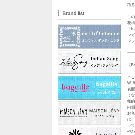
踊る
Brand list
この
花柄
『I
ンガ
ンソ
ーー
【B
＊こ
W18
表面
うな
秘的
内側
お色
は、
って
やわ