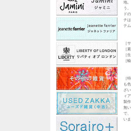
地。
う。
ドの
チは
テム
［サ
［素材
［生産
［輸
［特
も色
ざい
ィア
製作
無い
で、
いま