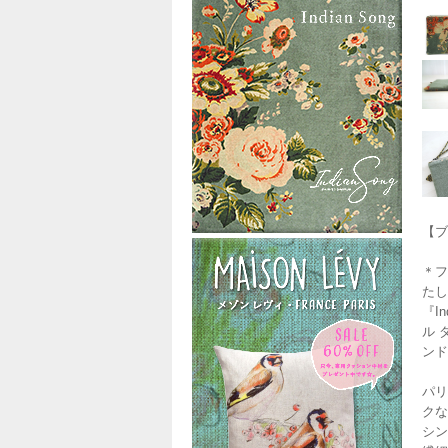
【ブ
＊フ
たし
『I
ル 
ンド
パリ
クな
シン