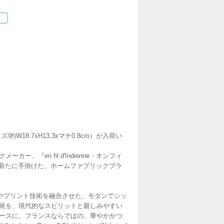
約W18.7xH13.3xマチ0.8cm）が入荷い
ー、『en fil d'Indienne・オンフィ
ト氏が、新たに手掛けた、ホームファブリックブラ
やプリント技術を融合させた、モダンでシッ
の伝統を、現代的なスピリットと親しみやすい
ベースに、フランスならではの、華やかかつ