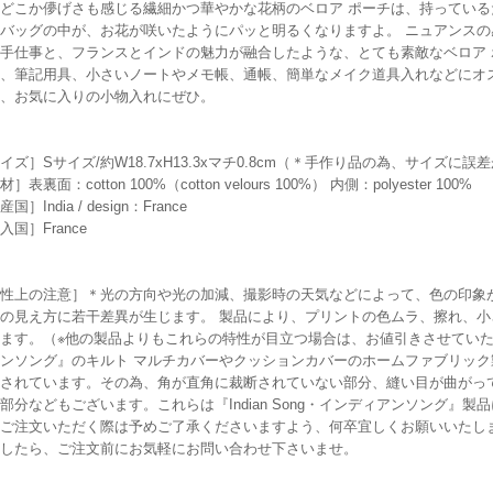
どこか儚げさも感じる繊細かつ華やかな花柄のベロア ポーチは、持ってい
バッグの中が、お花が咲いたようにパッと明るくなりますよ。 ニュアンス
手仕事と、フランスとインドの魅力が融合したような、とても素敵なベロア 
、筆記用具、小さいノートやメモ帳、通帳、簡単なメイク道具入れなどにオ
、お気に入りの小物入れにぜひ。
イズ］Sサイズ/約W18.7xH13.3xマチ0.8cm（＊手作り品の為、サイズ
］表裏面：cotton 100%（cotton velours 100%） 内側：polyester 100%
国］India / design：France
入国］France
性上の注意］＊光の方向や光の加減、撮影時の天気などによって、色の印象
の見え方に若干差異が生じます。 製品により、プリントの色ムラ、擦れ、
ます。（※他の製品よりもこれらの特性が目立つ場合は、お値引きさせていただいて
ンソング』のキルト マルチカバーやクッションカバーのホームファブリッ
されています。その為、角が直角に裁断されていない部分、縫い目が曲がっ
部分などもございます。これらは『Indian Song・インディアンソング』
ご注文いただく際は予めご了承くださいますよう、何卒宜しくお願いいたし
したら、ご注文前にお気軽にお問い合わせ下さいませ。