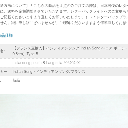
送方法について］＊こちらの商品を１点のみご注文の際は、日本郵便のレタ
に、送料を金額調整させていただきます。レターパックライトへのご変更も
ご記載くださいますよう宜しくお願いいたします。）（＊レターパックプラ
せん。誠に申し訳ございませんが、ご理解くださいますよう何卒宜しくお願
商品仕様
【フランス直輸入】インディアンソング Indian Song ベロア ポーチ・S/Ban
名:
0.8cm）Type.B
:
indiansong-pouch-S-bang-cela-202404-02
カー:
Indian Song・インディアンソング/フランス
:
新品