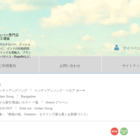
ンカバー専門店
エンヌ通販
マルチカバー、クッショ
マイペー
ンに、インドの伝統的技
ブリックを直輸入。ブラン
、バガイユ・Bagailleなど。
ご利用案内
お問い合わせ
サイトマッ
E
ンディアングソング
インディアンソング・ベロア ポーチ
dian Song
Bangalore
から探す/取扱いカラー 一覧
Green グリーン
LD OUT
Sold out・Indian Song
集：『静寂の色、Celadon・セラドンで落ち着くお部屋づくり』