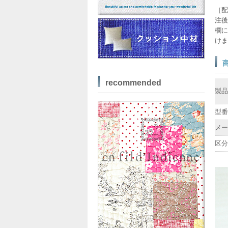
［配
注後
欄に
けま
recommended
製品
型番
メー
区分