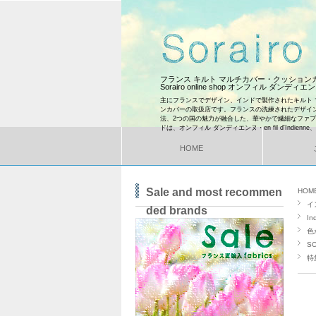
フランス キルト マルチカバー・クッショ
Sorairo online shop オンフィル ダンディ
主にフランスでデザイン、インドで製作されたキルト 
ンカバーの取扱店です。フランスの洗練されたデザイ
法、2つの国の魅力が融合した、華やかで繊細なファ
ドは、オンフィル ダンディエンヌ・en fil d'Indienne
HOME
Sale and most recommen
HOM
イ
ded brands
In
色
SO
特