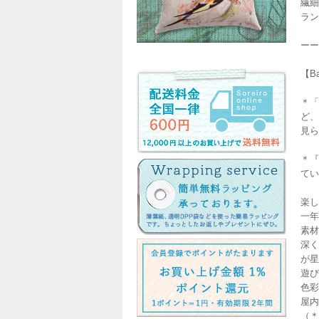
繊細
ラン
ーー
【B
＊「
ど、
見ら
＊『
てい
楽し
一年
素材
深く
が星
遊び
色彩
屋内
（＊