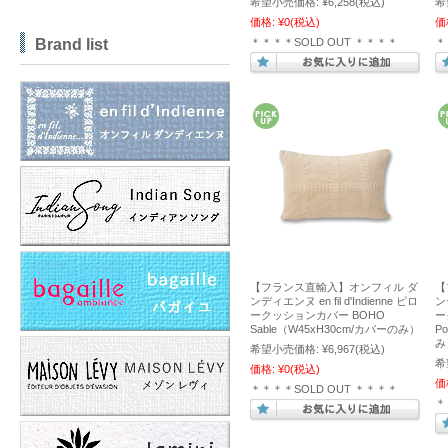
希望小売価格:
¥6,258
(税込)
希
価格:
¥0
(税込)
価
Brand list
＊＊＊＊SOLD OUT ＊＊＊＊
＊
【フランス直輸入】オンフィル ダ
【
ンディエンヌ en fil d'Indienne ピロ
ンデ
ークッションカバー BOHO
ー
Sable（W45xH30cm/カバーのみ）
P
み
希望小売価格:
¥6,967
(税込)
希
価格:
¥0
(税込)
価
＊＊＊＊SOLD OUT ＊＊＊＊
＊