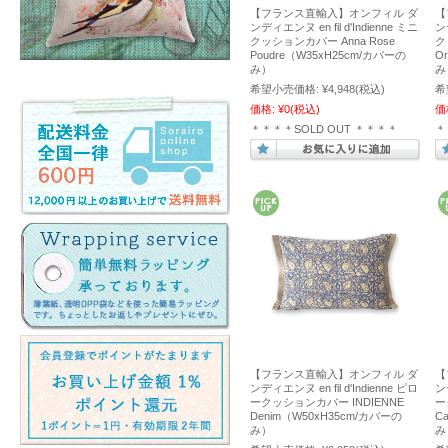
【フランス直輸入】オンフィル ダ
【
ンディエンヌ en fil d'Indienne ミニ
ンデ
クッションカバー Anna Rose
ク
Poudre（W35xH25cm/カバーの
O
み）
み
希望小売価格:
¥4,948
(税込)
希
価格:
¥0
(税込)
価
＊＊＊＊SOLD OUT ＊＊＊＊
＊
【フランス直輸入】オンフィル ダ
【
ンディエンヌ en fil d'Indienne ピロ
ンデ
ークッションカバー INDIENNE
ー
Denim（W50xH35cm/カバーの
C
み）
み