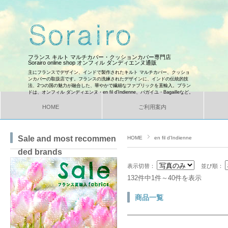
フランス キルト マルチカバー・クッションカバー専門店
Sorairo online shop オンフィル ダンディエンヌ通販
主にフランスでデザイン、インドで製作されたキルト マルチカバー、クッショ
ンカバーの取扱店です。フランスの洗練されたデザインに、インドの伝統的技
法、2つの国の魅力が融合した、華やかで繊細なファブリックを直輸入。ブラン
ドは、オンフィル ダンディエンヌ・en fil d'Indienne、バガイユ・Bagailleなど。
HOME
ご利用案内
Sale and most recommen
HOME
en fil d'Indienne
ded brands
表示切替：
並び順：
132件中1件～40件を表示
商品一覧