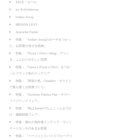
SALE・セール
en fil d'Indienne
Indian Song
MEISON LEVY
Jeanette Farrier
特集：『Indian Songのポーチをつかっ
た、お部屋の見せる収納』
特集：『Poud x Orch x Beig』でつく
る、ふんわりやさしい空間
特集：『Cana x Poud x Orch』をつか
ったフランス色のインテリア
特集：『静寂の色、Celadon・セラドン
で落ち着くお部屋づくり』
特集：『Summer Fabrics Fair・サマー
ファブリックフェア』
特集：『秋はJaminiでちょこっとおでか
け・服飾雑貨フェア』
特集：憧れの海外風インテリア・ヴィン
テージカンタのあるお部屋
特集：『ベージュとスパイスブルーでつ