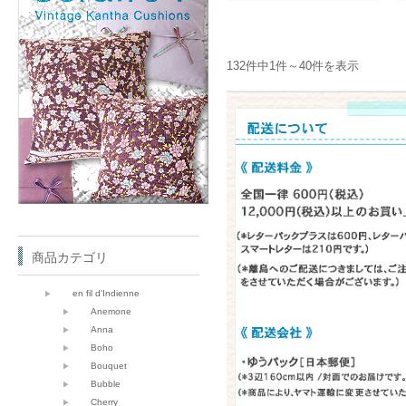
132件中1件～40件を表示
商品カテゴリ
en fil d'Indienne
Anemone
Anna
Boho
Bouquet
Bubble
Cherry