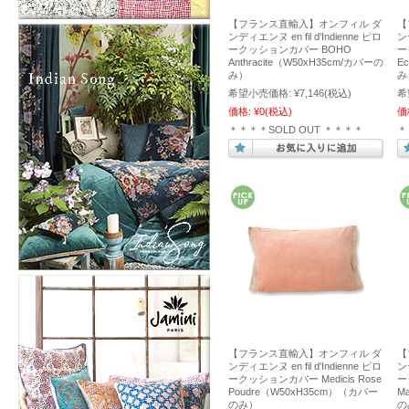
【フランス直輸入】オンフィル ダ
【
ンディエンヌ en fil d'Indienne ピロ
ンデ
ークッションカバー BOHO
ー
Anthracite（W50xH35cm/カバーの
E
み）
み
希望小売価格:
¥7,146
(税込)
希
価格:
¥0
(税込)
価
＊＊＊＊SOLD OUT ＊＊＊＊
＊
【フランス直輸入】オンフィル ダ
【
ンディエンヌ en fil d'Indienne ピロ
ンデ
ークッションカバー Medicis Rose
ー
Poudre（W50xH35cm）（カバー
M
のみ）
の