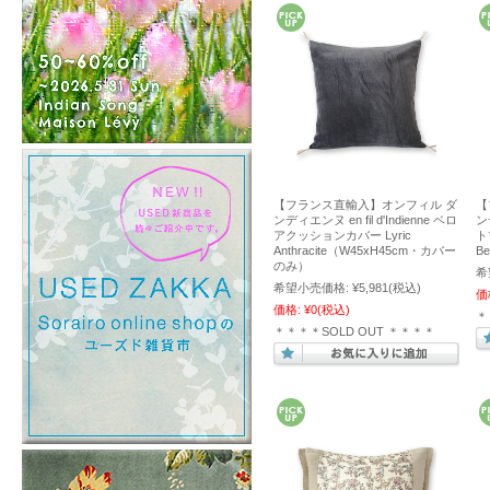
【フランス直輸入】オンフィル ダ
【
ンディエンヌ en fil d'Indienne ベロ
ンデ
アクッションカバー Lyric
ト
Anthracite（W45xH45cm・カバー
B
のみ）
希
希望小売価格:
¥5,981
(税込)
価
価格:
¥0
(税込)
＊
＊＊＊＊SOLD OUT ＊＊＊＊