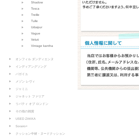
Shadow
Tosca
Treille
Tulle
Udaipur
Vague
Veluti
Vintage kantha
オンフィル ダンディエンヌ
インディアングソング
バガイユ
メゾン レヴィ
ジャミニ
ジャネット ファリア
リバティ オブ ロンドン
その他の雑貨
USED ZAKKA
Sorairo+
クッション中材・ヌードクッション