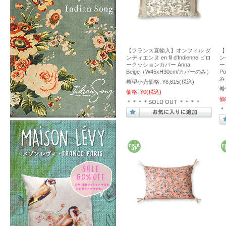
【フランス直輸入】オンフィル ダ
【
ンディエンヌ en fil d'Indienne ピロ
ンデ
ークッションカバー Anna
ー
Beige（W45xH30cm/カバーのみ）
P
み
希望小売価格:
¥6,615
(税込)
希
価格:
¥0
(税込)
価
＊＊＊＊SOLD OUT ＊＊＊＊
＊