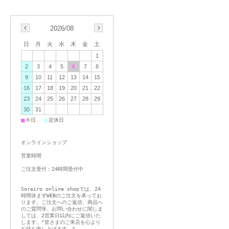
2026/08
日
月
火
水
木
金
土
1
2
3
4
5
6
7
8
9
10
11
12
13
14
15
16
17
18
19
20
21
22
23
24
25
26
27
28
29
30
31
■
■
今日
定休日
オンラインショップ
営業時間
ご注文受付：24時間受付中
Sorairo online shopでは、24
時間休まずWEBのご注文を承ってお
ります。ご注文へのご返信、商品へ
のご質問等、お問い合わせに関しま
しては、2営業日以内にご返信いた
します。"皆さまのご来店を心より
お待ち申し上げます。"