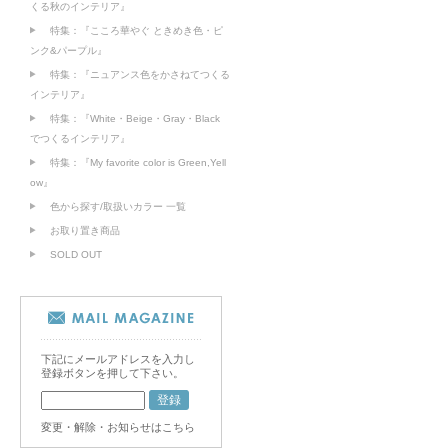
くる秋のインテリア』
特集：『こころ華やぐ ときめき色・ピ
ンク&パープル』
特集：『ニュアンス色をかさねてつくる
インテリア』
特集：『White・Beige・Gray・Black
でつくるインテリア』
特集：『My favorite color is Green,Yell
ow』
色から探す/取扱いカラー 一覧
お取り置き商品
SOLD OUT
下記にメールアドレスを入力し
登録ボタンを押して下さい。
変更・解除・お知らせはこちら