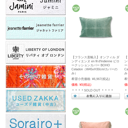
【フランス直輸入】オンフィル ダ
【
ンディエンヌ en fil d'Indienne ピロ
ンデ
ークッションカバー BOHO
ー
Celadon（W45xH30cm/カバーの
C
み）
み
希望小売価格:
¥6,967
(税込)
希
価格:
¥0
(税込)
価
＊＊＊＊SOLD OUT ＊＊＊＊
＊