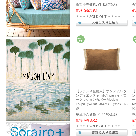
希望小売価格:
¥6,316
(税込)
希
価格:
¥0
(税込)
価
＊＊＊＊SOLD OUT ＊＊＊＊
＊
【フランス直輸入】オンフィル ダ
【
ンディエンヌ en fil d'Indienne ピロ
ンデ
ークッションカバー Medicis
ー
Taupe（W50xH35cm）（カバーの
M
み）
の
希望小売価格:
¥6,316
(税込)
希
価格:
¥0
(税込)
価
＊＊＊＊SOLD OUT ＊＊＊＊
＊