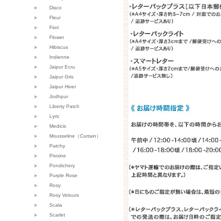
Disco
Fleur
Fiori
Flower
Hibiscus
Indienne
Jaipur Ecru
Jaipur Gris
Jaipur Hiver
Jodhpur
Liberty Patch
Lyric
Medicis
Mousseline（Curtain）
Patchy
Pivoine
Pondichery
Purple Rose
Rosy
Rosy Velours
Scala
Scarlet