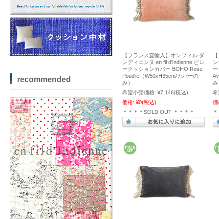
【フランス直輸入】オンフィル ダ
【
ンディエンヌ en fil d'Indienne ピロ
ンデ
ークッションカバー BOHO Rose
ー
Poudre（W50xH35cm/カバーの
A
recommended
み）
み
希望小売価格:
¥7,146
(税込)
希
価格:
¥0
(税込)
価
＊＊＊＊SOLD OUT ＊＊＊＊
＊