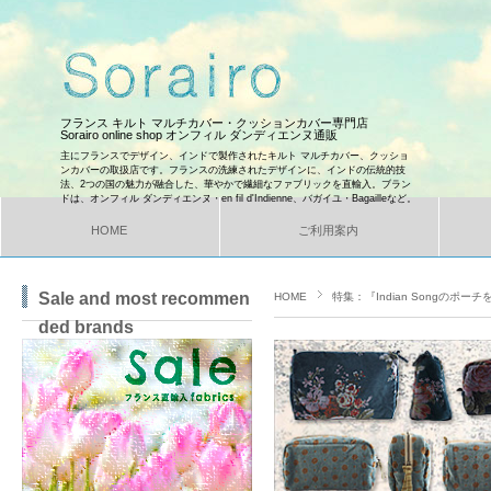
フランス キルト マルチカバー・クッションカバー専門店
Sorairo online shop オンフィル ダンディエンヌ通販
主にフランスでデザイン、インドで製作されたキルト マルチカバー、クッショ
ンカバーの取扱店です。フランスの洗練されたデザインに、インドの伝統的技
法、2つの国の魅力が融合した、華やかで繊細なファブリックを直輸入。ブラン
ドは、オンフィル ダンディエンヌ・en fil d'Indienne、バガイユ・Bagailleなど。
HOME
ご利用案内
Sale and most recommen
HOME
特集：『Indian Songのポ
ded brands