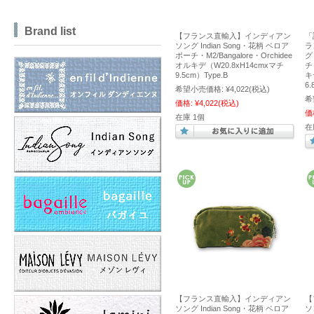
Brand list
【フランス直輸入】インディアン
「
ソング Indian Song・花柄 ベロア
ラ
ポーチ・M2/Bangalore・Orchidee
グ
オルキデ（W20.8xH14cmxマチ
チ
9.5cm）Type.B
キ
6.
希望小売価格:
¥4,022
(税込)
希
価格:
¥4,022
(税込)
価
在庫 1個
在
【フランス直輸入】インディアン
【
ソング Indian Song・花柄 ベロア
ソ