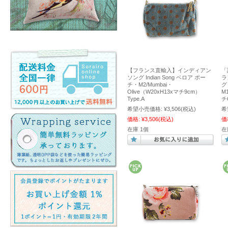
【フランス直輸入】インディアン
「
ソング Indian Song ベロア ポー
ラ
チ・M2/Mumbai・
グ
Olive（W20xH13xマチ9cm）
M
Type.A
チ
希望小売価格:
¥3,506
(税込)
希
価格:
¥3,506
(税込)
価
在庫 1個
在