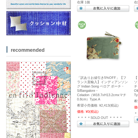
在庫 1個
在
recommended
「訳ありお値引き5%OFF」【フ
【
ランス直輸入】インディアンソン
ソ
グ Indian Song ベロア ポーチ・
チ
S/Bangalore・
O
Celadon（W18.7xH13.2cmxマチ
Ty
0.8cm）Type.A
希
希望小売価格:
¥2,413
(税込)
価
価格:
¥0
(税込)
＊
＊＊＊＊SOLD OUT ＊＊＊＊