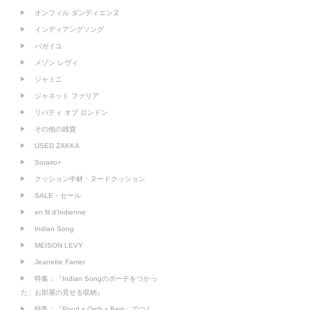
オンフィル ダンディエンヌ
インディアングソング
バガイユ
メゾン レヴィ
ジャミニ
ジャネット ファリア
リバティ オブ ロンドン
その他の雑貨
USED ZAKKA
Sorairo+
クッション中材・ヌードクッション
SALE・セール
en fil d'Indienne
Indian Song
MEISON LEVY
Jeanette Farrier
特集：『Indian Songのポーチをつかっ
た、お部屋の見せる収納』
特集：『Poud x Orch x Beig』でつく