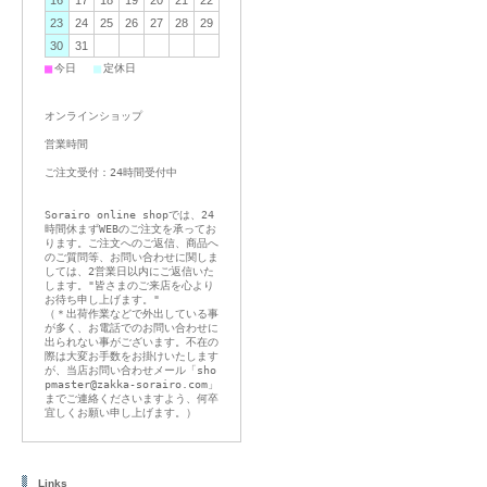
16
17
18
19
20
21
22
23
24
25
26
27
28
29
30
31
■
■
今日
定休日
オンラインショップ
営業時間
ご注文受付：24時間受付中
Sorairo online shopでは、24
時間休まずWEBのご注文を承ってお
ります。ご注文へのご返信、商品へ
のご質問等、お問い合わせに関しま
しては、2営業日以内にご返信いた
します。"皆さまのご来店を心より
お待ち申し上げます。"
（＊出荷作業などで外出している事
が多く、お電話でのお問い合わせに
出られない事がございます。不在の
際は大変お手数をお掛けいたします
が、当店お問い合わせメール「sho
pmaster@zakka-sorairo.com」
までご連絡くださいますよう、何卒
宜しくお願い申し上げます。）
Links