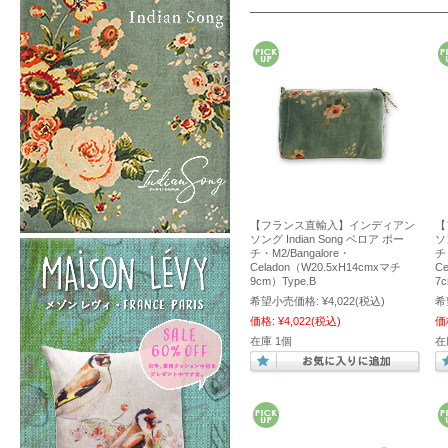
【フランス直輸入】インディアン
【
ソング Indian Song ベロア ポー
ソ
チ・M2/Bangalore・
チ
Celadon（W20.5xH14cmxマチ
C
9cm）Type.B
7
希望小売価格:
¥4,022
(税込)
希
価格:
¥4,022
(税込)
価
在庫 1個
在