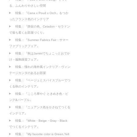
る、ふんわりやさしい空間
特集：『Cana x Poud x Orch』をつか
ったフランス色のインテリア
特集：『静寂の色、Celadon・セラドン
で落ち着くお部屋づくり』
特集：『Summer Fabrics Fair・サマー
ファブリックフェア』
特集：『秋はJaminiでちょこっとおでか
け・服飾雑貨フェア』
特集：憧れの海外風インテリア・ヴィン
テージカンタのあるお部屋
特集：『ベージュとスパイスブルーでつ
くる秋のインテリア』
特集：『こころ華やぐ ときめき色・ピ
ンク&パープル』
特集：『ニュアンス色をかさねてつくる
インテリア』
特集：『White・Beige・Gray・Black
でつくるインテリア』
特集：『My favorite color is Green,Yell