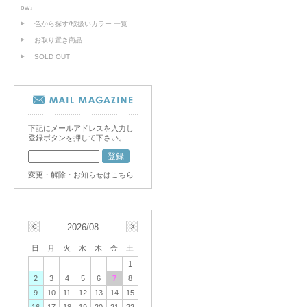
ow』
色から探す/取扱いカラー 一覧
お取り置き商品
SOLD OUT
下記にメールアドレスを入力し
登録ボタンを押して下さい。
変更・解除・お知らせはこちら
2026/08
日
月
火
水
木
金
土
1
2
3
4
5
6
7
8
9
10
11
12
13
14
15