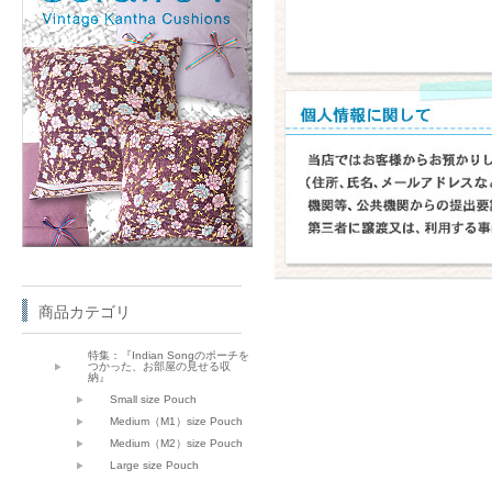
商品カテゴリ
特集：『Indian Songのポーチを
つかった、お部屋の見せる収
納』
Small size Pouch
Medium（M1）size Pouch
Medium（M2）size Pouch
Large size Pouch