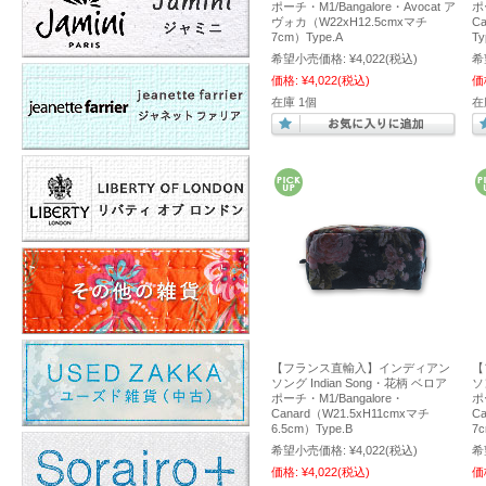
ポーチ・M1/Bangalore・Avocat ア
ポ
ヴォカ（W22xH12.5cmxマチ
C
7cm）Type.A
Ty
希望小売価格:
¥4,022
(税込)
希
価格:
¥4,022
(税込)
価
在庫 1個
在
【フランス直輸入】インディアン
【
ソング Indian Song・花柄 ベロア
ソ
ポーチ・M1/Bangalore・
ポ
Canard（W21.5xH11cmxマチ
C
6.5cm）Type.B
7
希望小売価格:
¥4,022
(税込)
希
価格:
¥4,022
(税込)
価