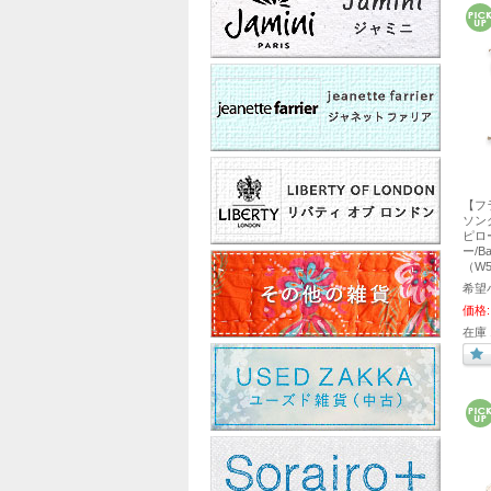
【フ
ソング
ピロ
ー/B
（W5
希望
価格:
在庫 