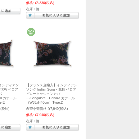
価格:
¥3,330
(税込)
在庫 1個
インディアン
【フランス直輸入】インディアン
g・花柄 ベロア
ソング Indian Song・花柄 ベロア
バ
ピロークッションカバ
ard カナール
ー/Bangalore・Canard カナール
e.E
（W55xH40cm）Type.D
0
(税込)
希望小売価格:
¥7,940
(税込)
価格:
¥7,940
(税込)
在庫 1個