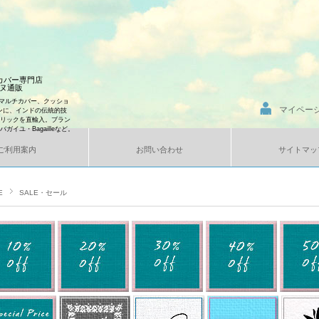
ンカバー専門店
エンヌ通販
マルチカバー、クッショ
マイペー
ンに、インドの伝統的技
ブリックを直輸入。ブラン
、バガイユ・Bagailleなど。
ご利用案内
お問い合わせ
サイトマッ
E
SALE・セール