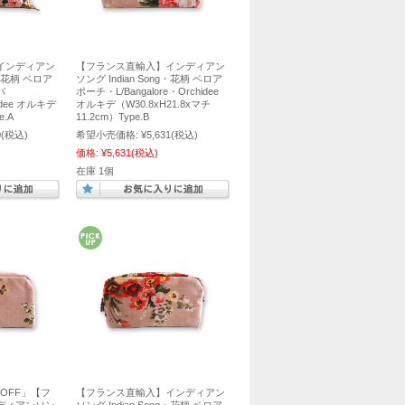
インディアン
【フランス直輸入】インディアン
g・花柄 ベロア
ソング Indian Song・花柄 ベロア
バ
ポーチ・L/Bangalore・Orchidee
hidee オルキデ
オルキデ（W30.8xH21.8xマチ
e.A
11.2cm）Type.B
0
(税込)
希望小売価格:
¥5,631
(税込)
価格:
¥5,631
(税込)
在庫 1個
OFF」【フ
【フランス直輸入】インディアン