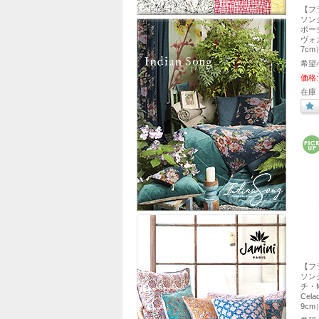
【フ
ソング
ポーチ
ヴォカ
7cm
希望
価格:
在庫 
【フ
ソング
チ・M
Cel
9cm