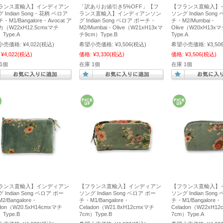
ランス直輸入】インディアン
「訳ありお値引き5%OFF」【フ
【フランス直輸入】
 Indian Song・花柄 ベロア
ランス直輸入】インディアンソン
ソング Indian Son
・M1/Bangalore・Avocat ア
グ Indian Song ベロア ポーチ・
チ・M2/Mumbai・
（W22xH12.5cmxマチ
M2/Mumbai・Olive（W21xH13xマ
Olive（W20xH13x
）Type.A
チ9cm）Type.B
Type.A
小売価格:
¥4,022
(税込)
希望小売価格:
¥3,506
(税込)
希望小売価格:
¥3,50
¥4,022
(税込)
価格:
¥3,330
(税込)
価格:
¥3,506
(税込)
1個
在庫 1個
在庫 1個
ランス直輸入】インディアン
【フランス直輸入】インディアン
【フランス直輸入】
 Indian Song ベロア ポー
ソング Indian Song ベロア ポー
ソング Indian Son
2/Bangalore・
チ・M1/Bangalore・
チ・M1/Bangalore・
adon（W20.5xH14cmxマチ
Celadon（W21.8xH12cmxマチ
Celadon（W22xH1
）Type.B
7cm）Type.B
7cm）Type.A