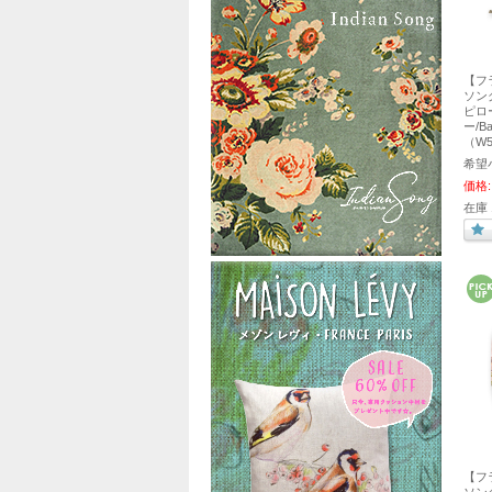
【フ
ソング
ピロ
ー/B
（W5
希望
価格:
在庫 
【フ