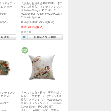
インディアン
「訳ありお値引き10%OFF」【フ
g ベロア ポー
ランス直輸入】インディアンソン
グ Indian Song ベロア ポーチ・
マチ9cm）
M1/Mumbai・Olive（W21xH12xマ
チ6cm）Type.A
6
(税込)
希望小売価格:
¥3,506
(税込)
価格:
¥3,155
(税込)
在庫 1個
インディアン
『ラスト１点・只今、専用中材プ
g ベロア ポー
レゼント中です！』【フランス直
輸入】メゾン レヴィ Maison Levy
2cmxマチ
リネンクッションカバー Cushion
Cover Linen・ROMEO ET
JULIET（W34xH34cm・中材入