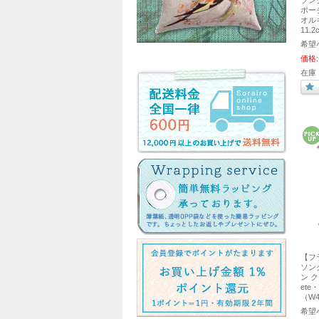
ソング
ポーチ
オルキ
11.2
希望
価格:
在庫 
【フ
ソング
ン ク
ete
（W4
希望