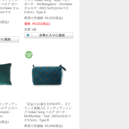
ディアンソン
ソング Indian Song・花柄 ベロア
花柄 ベロア ポー
ポーチ・M1/Bangalore・Orchidee
Orchidee オル
オルキデ（W21.5xH12cmxマチ
2cmxマチ
6.8cm）Type.A
希望小売価格:
¥4,022
(税込)
2
(税込)
価格:
¥4,022
(税込)
在庫 1個
インディアン
「訳ありお値引き5%OFF」【フ
g ベロア ピロー
ランス直輸入】インディアンソン
aste・
グ Indian Song ベロア ポーチ・
cm）
M2/Mumbai・Teal（W21xH13xマ
チ9.5cm）Type.B
5
(税込)
希望小売価格:
¥3,506
(税込)