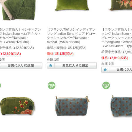
ランス直輸入】インディアン
【フランス直輸入】インディアン
【フランス直輸入】
 Indian Song ベロア キルト
ソング Indian Song ベロア ピロー
ソング Indian Son
カバー/Namaste・
クッションカバー/Namaste・
ピロークッションカ
cat（W180xH240cm）
Avocat（W50xH35cm）
ー/Bangalore・Avo
（W55xH40cm）Typ
小売価格:
¥42,694
(税込)
希望小売価格:
¥5,125
(税込)
希望小売価格:
¥7,94
¥42,694
(税込)
価格:
¥5,125
(税込)
価格:
¥7,940
(税込)
1個
在庫 1個
在庫 1個