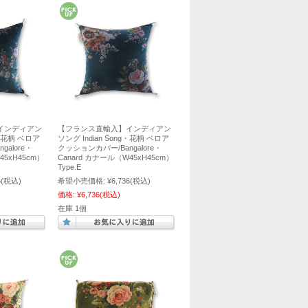
インディアン
【フランス直輸入】インディアン
g・花柄 ベロア
ソング Indian Song・花柄 ベロア
alore・
クッションカバー/Bangalore・
45xH45cm）
Canard カナール（W45xH45cm）
Type.E
6
(税込)
希望小売価格:
¥6,736
(税込)
価格:
¥6,736
(税込)
在庫 1個