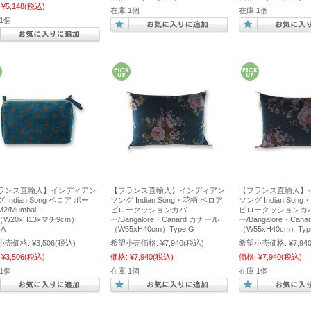
¥5,148
(税込)
在庫 1個
在庫 1個
1個
ランス直輸入】インディアン
【フランス直輸入】インディアン
【フランス直輸入】
 Indian Song ベロア ポー
ソング Indian Song・花柄 ベロア
ソング Indian Son
2/Mumbai・
ピロークッションカバ
ピロークッションカ
l（W20xH13xマチ9cm）
ー/Bangalore・Canard カナール
ー/Bangalore・Can
.A
（W55xH40cm）Type.G
（W55xH40cm）Typ
小売価格:
¥3,506
(税込)
希望小売価格:
¥7,940
(税込)
希望小売価格:
¥7,94
¥3,506
(税込)
価格:
¥7,940
(税込)
価格:
¥7,940
(税込)
1個
在庫 1個
在庫 1個