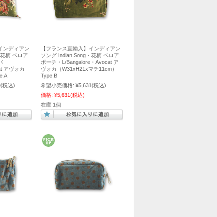
インディアン
【フランス直輸入】インディアン
g・花柄 ベロア
ソング Indian Song・花柄 ベロア
バ
ポーチ・L/Bangalore・Avocat ア
cat アヴォカ
ヴォカ（W31xH21xマチ11cm）
e.A
Type.B
0
(税込)
希望小売価格:
¥5,631
(税込)
価格:
¥5,631
(税込)
在庫 1個