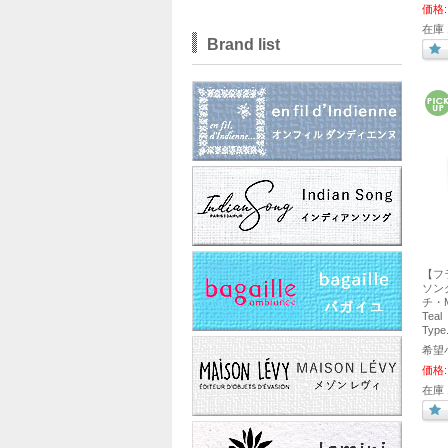
価格:
在庫 
Brand list
【フ
ソング
チ・M
Tea
Type
希望
価格:
在庫 