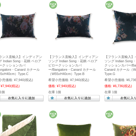
ランス直輸入】インディアン
【フランス直輸入】インディアン
【フランス直輸入】
 Indian Song・花柄 ベロア
ソング Indian Song・花柄 ベロア
ソング Indian Son
ークッションカバ
ピロークッションカバ
クッションカバー/Bang
angalore・Canard カナール
ー/Bangalore・Canard カナール
Canard カナール（W
5xH40cm）Type.C
（W55xH40cm）Type.B
Type.G
小売価格:
¥7,940
(税込)
希望小売価格:
¥7,940
(税込)
希望小売価格:
¥6,73
¥7,940
(税込)
価格:
¥7,940
(税込)
価格:
¥6,736
(税込)
1個
在庫 1個
在庫 1個