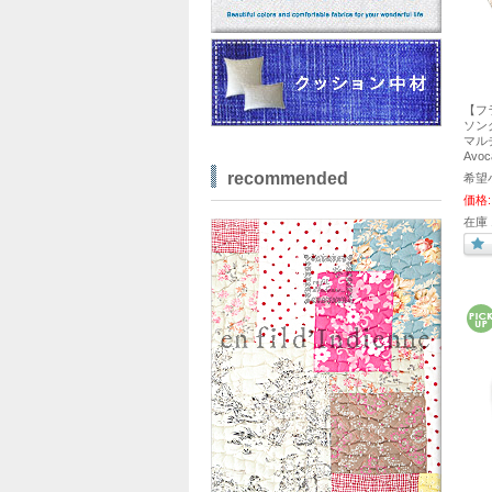
【フ
ソング
マルチ
Avo
recommended
希望
価格:
在庫 