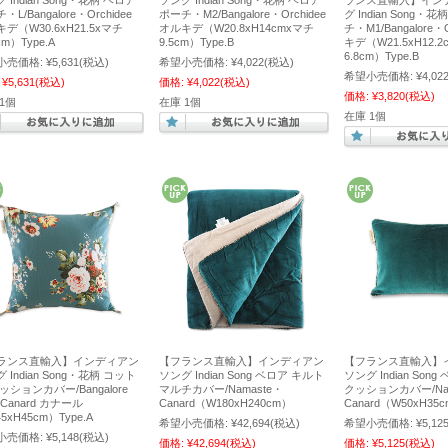
 Indian Song・花柄 ベロア
ソング Indian Song・花柄 ベロア
ランス直輸入】イン
・L/Bangalore・Orchidee
ポーチ・M2/Bangalore・Orchidee
グ Indian Song・
デ（W30.6xH21.5xマチ
オルキデ（W20.8xH14cmxマチ
チ・M1/Bangalore・
cm）Type.A
9.5cm）Type.B
キデ（W21.5xH12.
6.8cm）Type.B
小売価格:
¥5,631
(税込)
希望小売価格:
¥4,022
(税込)
希望小売価格:
¥4,02
¥5,631
(税込)
価格:
¥4,022
(税込)
価格:
¥3,820
(税込)
1個
在庫 1個
在庫 1個
ランス直輸入】インディアン
【フランス直輸入】インディアン
【フランス直輸入】
 Indian Song・花柄 コット
ソング Indian Song ベロア キルト
ソング Indian Son
ッションカバー/Bangalore
マルチカバー/Namaste・
クッションカバー/Nam
・Canard カナール
Canard（W180xH240cm）
Canard（W50xH35
5xH45cm）Type.A
希望小売価格:
¥42,694
(税込)
希望小売価格:
¥5,12
小売価格:
¥5,148
(税込)
価格:
¥42,694
(税込)
価格:
¥5,125
(税込)