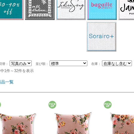
切替：
並び順：
在庫：
件中1件～32件を表示
商品一覧