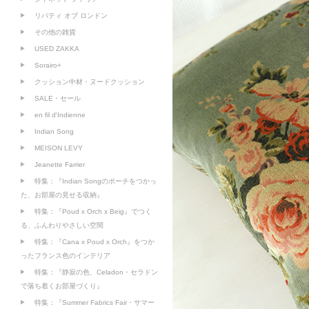
リバティ オブ ロンドン
その他の雑貨
USED ZAKKA
Sorairo+
クッション中材・ヌードクッション
SALE・セール
en fil d'Indienne
Indian Song
MEISON LEVY
Jeanette Farrier
特集：『Indian Songのポーチをつかっ
た、お部屋の見せる収納』
特集：『Poud x Orch x Beig』でつく
る、ふんわりやさしい空間
特集：『Cana x Poud x Orch』をつか
ったフランス色のインテリア
特集：『静寂の色、Celadon・セラドン
で落ち着くお部屋づくり』
特集：『Summer Fabrics Fair・サマー