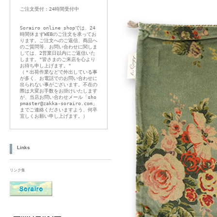
ご注文受付：24時間受付中
Sorairo online shopでは、24
時間休まずWEBのご注文を承ってお
ります。ご注文へのご返信、商品へ
のご質問等、お問い合わせに関しま
しては、2営業日以内にご返信いた
します。"皆さまのご来店を心より
お待ち申し上げます。"
（＊出荷作業などで外出している事
が多く、お電話でのお問い合わせに
出られない事がございます。不在の
際は大変お手数をお掛けいたします
が、当店お問い合わせメール「sho
pmaster@zakka-sorairo.com」
までご連絡くださいますよう、何卒
宜しくお願い申し上げます。）
Links
リンク集