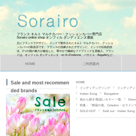
フランス キルト マルチカバー・クッションカバー専門店
Sorairo online shop オンフィル ダンディエンヌ通販
主にフランスでデザイン、インドで製作されたキルト マルチカバー、クッショ
ンカバーの取扱店です。フランスの洗練されたデザインに、インドの伝統的技
法、2つの国の魅力が融合した、華やかで繊細なファブリックを直輸入。ブラン
ドは、オンフィル ダンディエンヌ・en fil d'Indienne、バガイユ・Bagailleなど。
HOME
ご利用案内
Sale and most recommen
HOME
インディアングソング
インディアン
ded brands
Indian Song
Bangalore
色から探す/取扱いカラー 一覧
Gre
特集：『静寂の色、Celadon・セラド
SOLD OUT
Sold out・Indian Song