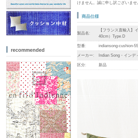
けません。誠に申し訳ございませ
商品仕様
【フランス直輸入】インディ
製品名:
40cm）Type.D
型番:
indiansong-cushion-5
recommended
メーカー:
Indian Song・イ
区分:
新品