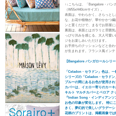
↑↓こちらは、「Bangalore・
（W55xH40cmサイズ）。
表面は、やわらかく、さらっとし
な、お花や植物が、華やかかつ繊
ンと置くだけで、まるでお部屋に
裏面は、表面とはガラリと雰囲気
っぴり渋みを感じる、大人可愛い
ジをお楽しみいただけます。
お手持ちのクッションなどと合わ
が生まれます。フランス風インテ
【Bangalore バンガロールシ
「Celadon・セラドン」色は、
シリーズの「Celadon・セラ
ブルーの間にあるお色が使用され
カバーは、イエロー寄りのカーキ
キルト マルチカバーとベロア 
『Indian Song・インデ
お色の印象が変化します。 特にこち
きく、夢幻的で美しいグラデーシ
花柄のプリントは、掲載画像では