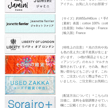
アイテム、お気に入りのお部屋づ
［サイズ］約W55xH40cm（
［素材］表面：cotton 100%（cotton
［生産国］India / design：France
［輸入国］France
［特性上の注意］＊光の方向や光
も色の見え方に若干差異が生じま
ざいます。（※他の製品よりもこれら
ィアンソング』のキルト マルチ
製作されています。その為、角が
無い部分などもございます。これら
で、ご注文いただく際は予めご了
いましたら、ご注文前にお気軽に
［配送方法について］＊こちらの
注後に、送料を金額調整させてい
欄にご記載くださいますよう宜し