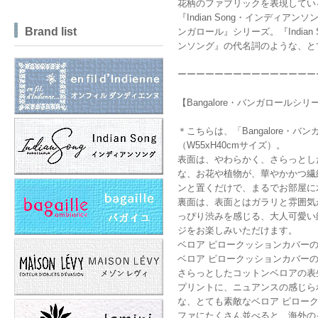
花柄のファブリックを表現してい
『Indian Song・インディア
Brand list
ンガロール』シリーズ。『Indian
ンソング』の代名詞のような、と
ーーーーーーーーーーーーーーー
【Bangalore・バンガロールシ
＊こちらは、「Bangalore・
（W55xH40cmサイズ）。
表面は、やわらかく、さらっとし
な、お花や植物が、華やかかつ繊
ンと置くだけで、まるでお部屋に
裏面は、表面とはガラリと雰囲気
っぴり渋みを感じる、大人可愛い
ジをお楽しみいただけます。
ベロア ピロークッションカバー
ベロア ピロークッションカバー
さらっとしたコットンベロアの表
プリントに、ニュアンスの感じら
な、とても素敵なベロア ピロー
ファにたくさん並べると、海外の