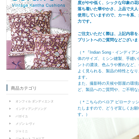
度がやや低く、シックな印象の花
落ち着いた華やかさ、上品で大人
使用していますので、カーキ系、
力です。
ご注文いただく際は、上記内容を
プリントへのご質問などございま
（＊『Indian Song・イン
体のサイズ、ミシン縫製、手縫い
ントの濃淡、色ムラや擦れなど、そ
よく見られる、製品の特性となり
ます。
また、撮影時の天候や部屋の環境
商品カテゴリ
ど、製品へのご質問や、ご不明な
（＊こちらのベロア ピロークッ
オンフィル ダンディエンヌ
たしますので、どうぞ宜しくお願
インディアングソング
す。）
バガイユ
メゾン レヴィ
ジャミニ
ジャネット ファリア