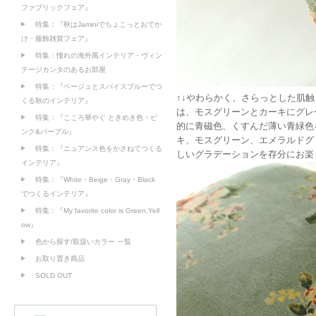
ファブリックフェア』
特集：『秋はJaminiでちょこっとおでか
け・服飾雑貨フェア』
特集：憧れの海外風インテリア・ヴィン
テージカンタのあるお部屋
特集：『ベージュとスパイスブルーでつ
↑↓やわらかく、さらっとした肌触り
くる秋のインテリア』
は、モスグリーンとカーキにグレー
特集：『こころ華やぐ ときめき色・ピ
的に青磁色、くすんだ薄い青緑色を指
ンク&パープル』
キ、モスグリーン、エメラルドグ
特集：『ニュアンス色をかさねてつくる
しいグラデーションを存分にお楽
インテリア』
特集：『White・Beige・Gray・Black
でつくるインテリア』
特集：『My favorite color is Green,Yell
ow』
色から探す/取扱いカラー 一覧
お取り置き商品
SOLD OUT