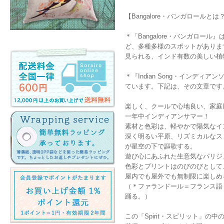
【Bangalore・バンガロールと
＊「Bangalore・バンガロ
ど、多種多様のスポットがあります
見られる、インド有数の美しい植
＊『Indian Song・インデ
ています。下記は、その文章です
楽しく、クールで心地良い、家庭
一年中インディアンサマー！
素材と色彩は、軽やかで陽気なイ
深く明るい平原、リズミカルなス
が星空の下で謳歌する。
遊び心にあふれた生意気なパリジ
色彩とプリントはのびのびとして
屋内でも屋外でも無制限に楽しめ
（＊ファランドール＝フランス語
踊る。）
この「Spirit・スピリット」の