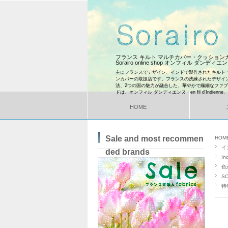
フランス キルト マルチカバー・クッショ
Sorairo online shop オンフィル ダンディ
主にフランスでデザイン、インドで製作されたキルト 
ンカバーの取扱店です。フランスの洗練されたデザイ
法、2つの国の魅力が融合した、華やかで繊細なファ
ドは、オンフィル ダンディエンヌ・en fil d'Indienne
HOME
Sale and most recommen
HOM
イ
ded brands
In
色
SO
特