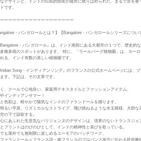
なデザインと、インドの伝統的技術が随所に散りばめられた、まるで音を奏
ドです。
ーーーーーーーーーーーーーーーーーー
angalore・バンガロールとは？】【Bangalore・バンガロールシリーズについ
Bangalore・バンガロール』は、インド南部にある大都市の１つで、歴史
多種多様のスポットがあります。 特に、「ラールバーグ植物園」は、ヨーロッ
れる、インド有数の美しい植物園です。
Indian Song・インディアンソング』のフランスの公式ホームページには、ブ
ます。下記は、その文章です。
く、クールで心地良い、家庭用テキスタイルとファッションアイテム。
中インディアンサマー！
と色彩は、軽やかで陽気なインドのファランドールを踊ります。
明るい平原、リズミカルなストライプ、飛び跳ねるような水玉模様、大胆な
空の下で謳歌する。
心にあふれた生意気なパリジェンヌのデザインは、境界のないトランスジェ
とプリントはのびのびとして、インドの精神性と喜びを歌っている。
でも屋外でも無制限に楽しめるユーモアのパッチワーク。
ファランドール＝フランス語・南フランスのプロバンス地方に伝わる民俗舞踊