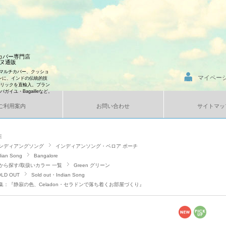
ンカバー専門店
エンヌ通販
マルチカバー、クッショ
マイペー
ンに、インドの伝統的技
ブリックを直輸入。ブラン
、バガイユ・Bagailleなど。
ご利用案内
お問い合わせ
サイトマッ
E
ンディアングソング
インディアンソング・ベロア ポーチ
dian Song
Bangalore
から探す/取扱いカラー 一覧
Green グリーン
LD OUT
Sold out・Indian Song
集：『静寂の色、Celadon・セラドンで落ち着くお部屋づくり』