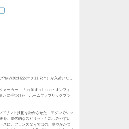
/約W30xH22xマチ11.7cm）が入荷いたし
ー、『en fil d'Indienne・オンフィ
ト氏が、新たに手掛けた、ホームファブリックブラ
やプリント技術を融合させた、モダンでシッ
の伝統を、現代的なスピリットと親しみやすい
ベースに、フランスならではの、華やかかつ