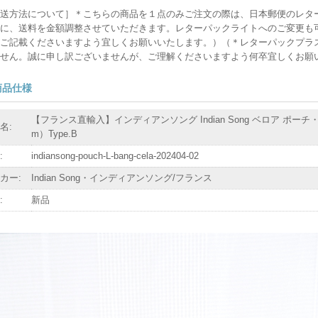
送方法について］＊こちらの商品を１点のみご注文の際は、日本郵便のレタ
に、送料を金額調整させていただきます。レターパックライトへのご変更も
ご記載くださいますよう宜しくお願いいたします。）（＊レターパックプラ
せん。誠に申し訳ございませんが、ご理解くださいますよう何卒宜しくお願
商品仕様
【フランス直輸入】インディアンソング Indian Song ベロア ポーチ・L/Ban
名:
m）Type.B
:
indiansong-pouch-L-bang-cela-202404-02
カー:
Indian Song・インディアンソング/フランス
:
新品