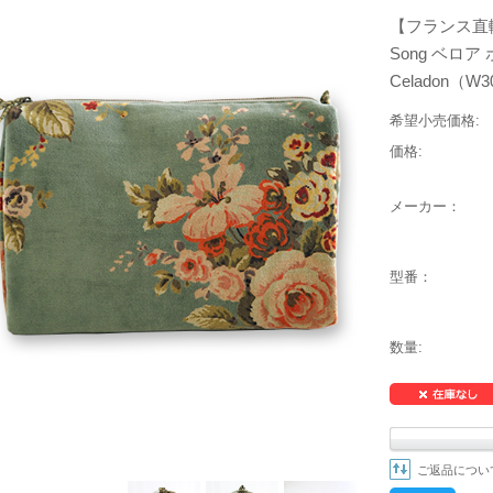
【フランス直輸
Song ベロア 
Celadon（W3
希望小売価格:
価格:
メーカー：
型番：
数量:
ご返品につい