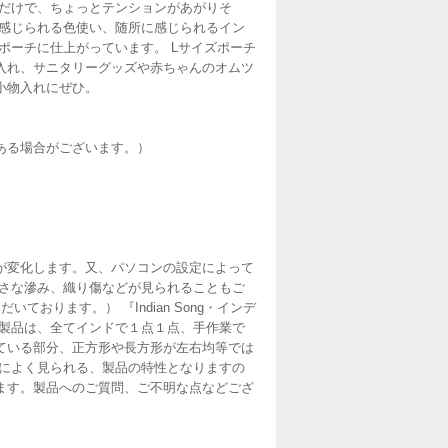
るだけで、ちょっとテンションがあがりそ
の感じられる色使い、随所に感じられるイン
ポーチに仕上がっています。 Lサイズポーチ
入れ、サニタリーグッズや赤ちゃんのオムツ
小物入れにぜひ。
差がある場合がございます。）
が変化します。又、パソコンの設定によって
小さな滲み、織り傷などが見られることもご
おります。） 『Indian Song・インデ
ク製品は、全てインドで１点１点、手作業で
ている部分、正方形や長方形が左右均等では
製品によく見られる、製品の特性となりますの
ます。製品へのご質問、ご不明な点などござ