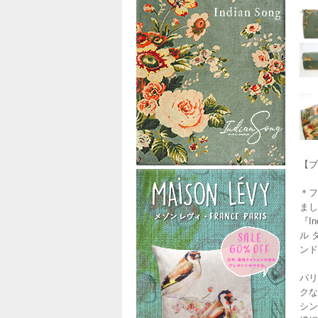
【ブ
＊フ
まし
『I
ル 
ンド
パリ
クな
シン