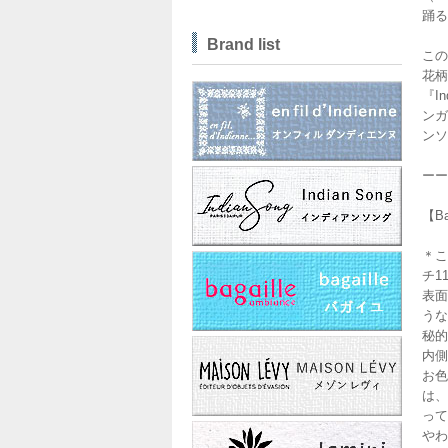
踊る
Brand list
この
花柄
『I
ンガ
ンソ
ーー
【B
＊こ
チ11
表面
うな
秘的
内側
お色
は、
って
やわ