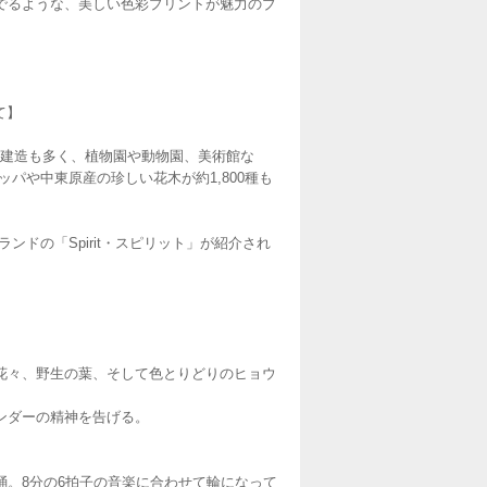
でるような、美しい色彩プリントが魅力のブ
て】
的な建造も多く、植物園や動物園、美術館な
パや中東原産の珍しい花木が約1,800種も
ランドの「Spirit・スピリット」が紹介され
花々、野生の葉、そして色とりどりのヒョウ
ンダーの精神を告げる。
。8分の6拍子の音楽に合わせて輪になって