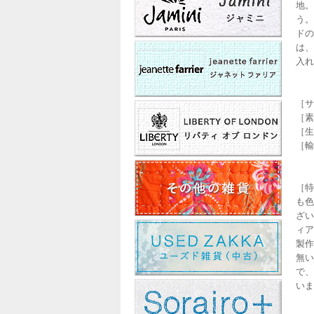
地。
う。
ドの
は、
入れ
［サ
［素材
［生産
［輸
［特
も色
ざい
ィア
製作
無い
で、
いま