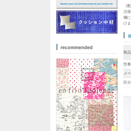
［配
注後
欄に
けま
recommended
製品
型番
メー
区分