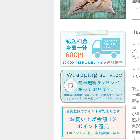
繊細
ラン
ーー
【B
＊「
ど、
見ら
＊『
てい
楽し
一年
素材
深く
が星
遊び
色彩
屋内
（＊