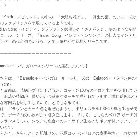
。）
「Spirit・スピリット」の中の、「大胆な花々」、「野生の葉」のフレーズが、
のファブリックを表現しているようです。
ndian Song・インディアンソング』の製品がたくさん並んだ、夢のような空間。
ロール』シリーズ。『Indian Song・インディアンソング』の壮大なインテリア
ング』の代名詞のような、とても華やかな花柄シリーズです。
ーーーーーーーーーーーーーーーーーー
angalore・バンガロールシリーズの製品について】
ちらは、「Bangalore・バンガロール」シリーズの、Celadon・セラドン色の
.7cm）
と裏面は、花柄がプリントされた、コットン100%のベロア生地を使用して
、お花や植物が、華やかかつ繊細なタッチで描かれています。躍動感あふれ
な雰囲気を醸し出していて、とても素敵です。
は、ブラウンとカーキ色を混ぜたような、ポリエステル100%の無地生地が
で、ポーチ内の小物がよく引き立ちます。 そして、こちらのベロア ポーチ
フランスらしい、シックな色合いのストライプ生地のリボンが付いていて、
います。
らかく、さらっとした肌触りの、花柄コットンベロアの表裏生地と、カサカ