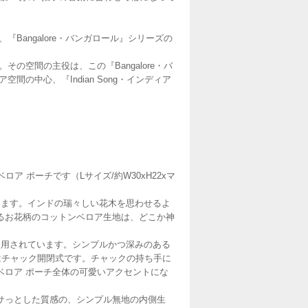
『Bangalore・バンガロール』シリーズの
その空間の主役は、この『Bangalore・バ
空間の中心、『Indian Song・インディア
ベロア ポーチです（Lサイズ/約W30xH22xマ
います。インドの瑞々しい花木を思わせるよ
るお花柄のコットンベロア生地は、どこか神
使用されています。シンプルかつ深みのある
はチャック開閉式です。チャックの持ち手に
ベロア ポーチ全体の可愛いアクセントにな
サっとした質感の、シンプル無地の内側生