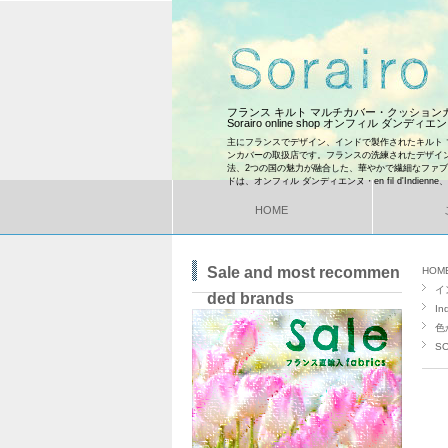
フランス キルト マルチカバー・クッショ
Sorairo online shop オンフィル ダンディ
主にフランスでデザイン、インドで製作されたキルト 
ンカバーの取扱店です。フランスの洗練されたデザイ
法、2つの国の魅力が融合した、華やかで繊細なファ
ドは、オンフィル ダンディエンヌ・en fil d'Indienne
HOME
Sale and most recommen
HOM
イ
ded brands
In
色
SO