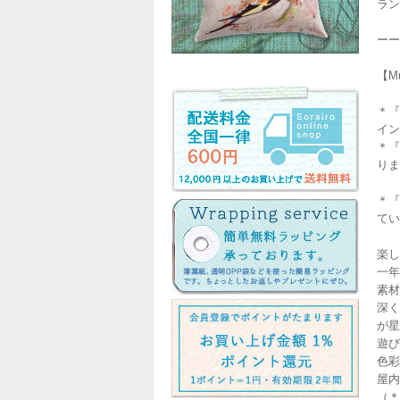
ラン
ーー
【M
＊『
イン
＊『
りま
＊『
てい
楽し
一年
素材
深く
が星
遊び
色彩
屋内
（＊