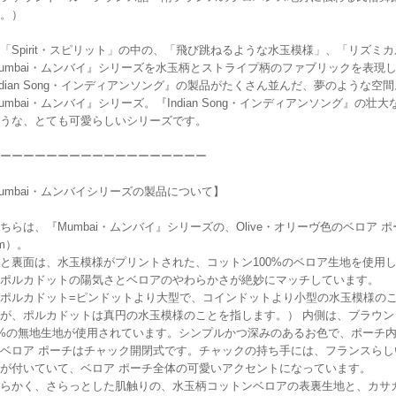
。）
「Spirit・スピリット」の中の、「飛び跳ねるような水玉模様」、「リズミ
umbai・ムンバイ』シリーズを水玉柄とストライプ柄のファブリックを表現
ndian Song・インディアンソング』の製品がたくさん並んだ、夢のような
umbai・ムンバイ』シリーズ。『Indian Song・インディアンソング』
うな、とても可愛らしいシリーズです。
ーーーーーーーーーーーーーーーーーー
umbai・ムンバイシリーズの製品について】
ちらは、『Mumbai・ムンバイ』シリーズの、Olive・オリーヴ色のベロア ポー
cm）。
と裏面は、水玉模様がプリントされた、コットン100%のベロア生地を使用
ポルカドットの陽気さとベロアのやわらかさが絶妙にマッチしています。
ポルカドット=ピンドットより大型で、コインドットより小型の水玉模様の
が、ポルカドットは真円の水玉模様のことを指します。） 内側は、ブラウ
0%の無地生地が使用されています。シンプルかつ深みのあるお色で、ポーチ
ベロア ポーチはチャック開閉式です。チャックの持ち手には、フランスら
が付いていて、ベロア ポーチ全体の可愛いアクセントになっています。
らかく、さらっとした肌触りの、水玉柄コットンベロアの表裏生地と、カサ