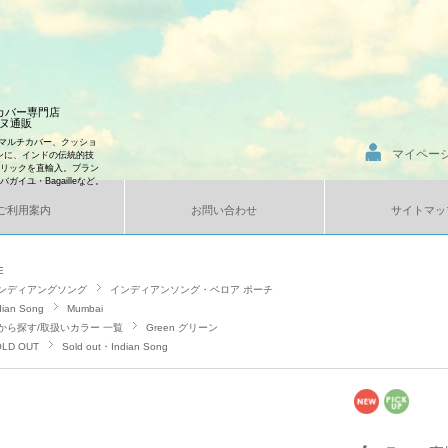
ンカバー専門店
エンヌ通販
マルチカバー、クッショ
マイペー
ンに、インドの伝統的技
ブリックを直輸入。ブラン
、バガイユ・Bagailleなど。
ご利用案内
お問い合わせ
サイトマッ
E
ンディアングソング
インディアンソング・ベロア ポーチ
dian Song
Mumbai
から探す/取扱いカラー 一覧
Green グリーン
LD OUT
Sold out・Indian Song