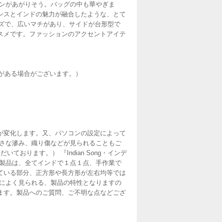
ョンがあがりそう。バッグの中も華やぎま
ンスとインドの魅力が融合したような、とて
イズで、広いマチがあり、サイドが台形型で
スメです。ファッションのアクセントアイテ
誤差がある場合がございます。）
が変化します。又、パソコンの設定によって
小さな滲み、織り傷などが見られることもご
おります。） 『Indian Song・インデ
ク製品は、全てインドで１点１点、手作業で
ている部分、正方形や長方形が左右均等では
製品によく見られる、製品の特性となりますの
ます。製品へのご質問、ご不明な点などござ