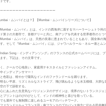
ドです。
ーーーーーーーーーーーーーーーーーー
umbai・ムンバイとは？】【Mumbai・ムンバイシリーズについて】
Mumbai・ムンバイ』とは、インドの西海岸に面するマハーラーシュトラ州
ド第２の大都市で、首都デリーと共に、南アジアを代表する世界都市の１つ
Mumbai・ムンバイ』は、天然の良港に恵まれていることもあり、国全体の
す。そして『Mumbai・ムンバイ』には、ジャワハルラール・ネルー港とム
Indian Song・インディアンソング』のフランスの公式ホームページには、ブ
ます。下記は、その文章です。
く、クールで心地良い、家庭用テキスタイルとファッションアイテム。
中インディアンサマー！
と色彩は、軽やかで陽気なインドのファランドールを踊ります。
明るい平原、リズミカルなストライプ、飛び跳ねるような水玉模様、大胆な
空の下で謳歌する。
心にあふれた生意気なパリジェンヌのデザインは、境界のないトランスジェ
とプリントはのびのびとして、インドの精神性と喜びを歌っている。
でも屋外でも無制限に楽しめるユーモアのパッチワーク。
ファランドール＝フランス語・南フランスのプロバンス地方に伝わる民俗舞踊