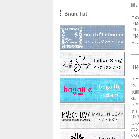
踊る
Brand list
この
『M
『I
『M
るよ
ーー
【M
＊こ
12
表面
様。
（＊
ます
10
らの
ボン
やわ