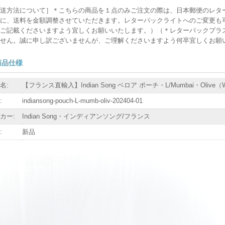
送方法について］＊こちらの商品を１点のみご注文の際は、日本郵便のレタ
に、送料を金額調整させていただきます。レターパックライトへのご変更も
ご記載くださいますよう宜しくお願いいたします。）（＊レターパックプラ
せん。誠に申し訳ございませんが、ご理解くださいますよう何卒宜しくお願
商品仕様
名:
【フランス直輸入】Indian Song ベロア ポーチ・L/Mumbai・Olive（W
:
indiansong-pouch-L-mumb-oliv-202404-01
カー:
Indian Song・インディアンソング/フランス
:
新品