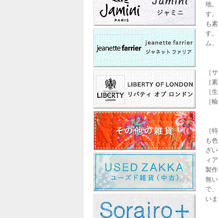
地。
す。
も素
す。
ム、
［サ
［素材
［生産
［輸
［特
も色
ざい
ィア
製作
無い
で、
いま