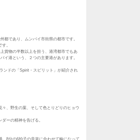
の州都であり、ムンバイ市街県の都市です。
です。
海上貨物の半数以上を担う、港湾都市でもあ
ンバイ港という、２つの主要港があります。
ランドの「Spirit・スピリット」が紹介され
花々、野生の葉、そして色とりどりのヒョウ
ンダーの精神を告げる。
。8分の6拍子の音楽に合わせて輪になって