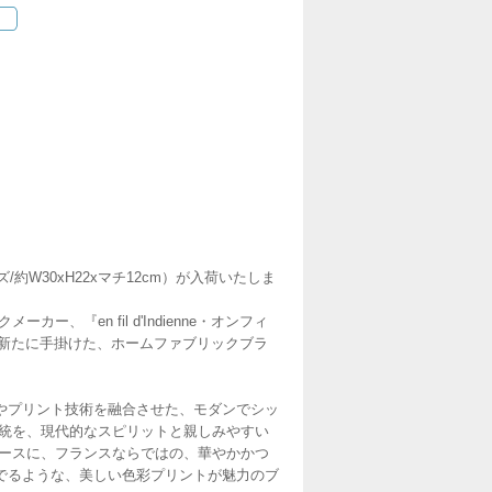
/約W30xH22xマチ12cm）が入荷いたしま
ー、『en fil d'Indienne・オンフィ
ト氏が、新たに手掛けた、ホームファブリックブラ
やプリント技術を融合させた、モダンでシッ
の伝統を、現代的なスピリットと親しみやすい
ベースに、フランスならではの、華やかかつ
でるような、美しい色彩プリントが魅力のブ