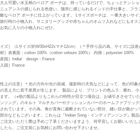
大人可愛い水玉柄のベロア ポーチは、持っているだけで、ちょっとテンシ
ニュアンスの感じられる色使い、随所に感じられるインドの手仕事と、フラ
敵なベロア ポーチに仕上がっています。 Lサイズポーチは、一番大きいサ
旅行時の小物入れ、サニタリーグッズや赤ちゃんのオムツ入れなどにもオス
お気に入りの小物入れにぜひ。
イズ］（Lサイズ/約W30xH22xマチ12cm）（＊手作り品の為、サイズに
］表裏面：cotton 100%（cotton velours 100%） 内側：polyester 100%
国］India/ design：France
入国］France
性上の注意］＊光の方向や光の加減、撮影時の天気などによって、色の印象
の見え方に若干差異が生じます。 製品により、プリントの色ムラ、擦れ、
ます。（※他の製品よりもこれらの特性が目立つ場合は、お値引きさせていただいて
ンソング』のキルト マルチカバーやクッションカバーのホームファブリッ
されています。その為、角が直角に裁断されていない部分、縫い目が曲がっ
部分などもございます。これらは『Indian Song・インディアンソング』
ご注文いただく際は予めご了承くださいますよう、何卒宜しくお願いいたし
したら、ご注文前にお気軽にお問い合わせ下さいませ。