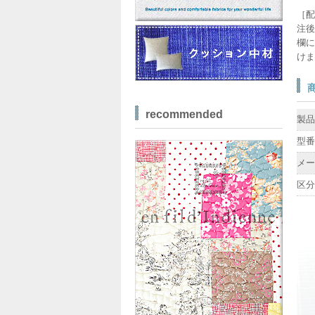
［配
注後
欄に
けま
recommended
製品
型番
メー
区分