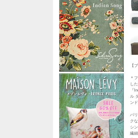
【ブ
＊フ
した
『I
ル 
ンド
パリ
クな
シン
繊細