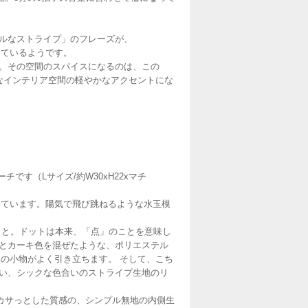
カルなストライプ」のフレーズが、
しているようです。
空間。その空間のスパイスになるのは、この
の壮大なインテリア空間の軽やかなアクセントにな
チです（Lサイズ/約W30xH22xマチ
しています。陽気で飛び跳ねるような水玉模
こと。ドットは本来、「点」のことを意味し
ンとカーキ色を混ぜたような、ポリエステル
内の小物がよく引き立ちます。 そして、こち
しい、シックな色合いのストライプ生地のリ
カサっとした質感の、シンプル無地の内側生