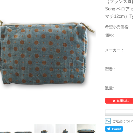
【フランス直輸
Song ベロア 
マチ12cm）Ty
希望小売価格:
価格:
メーカー：
型番：
数量:
ご返品につい