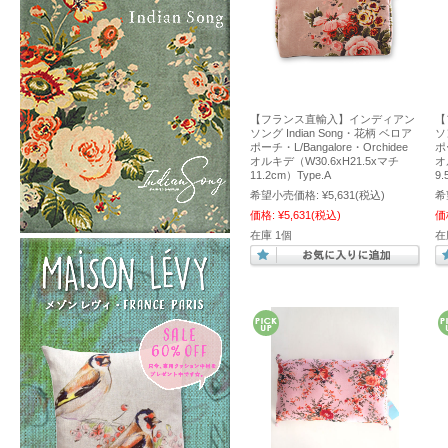
【フランス直輸入】インディアン
【
ソング Indian Song・花柄 ベロア
ソ
ポーチ・L/Bangalore・Orchidee
ポ
オルキデ（W30.6xH21.5xマチ
オ
11.2cm）Type.A
9.
希望小売価格:
¥5,631
(税込)
希
価格:
¥5,631
(税込)
価
在庫 1個
在