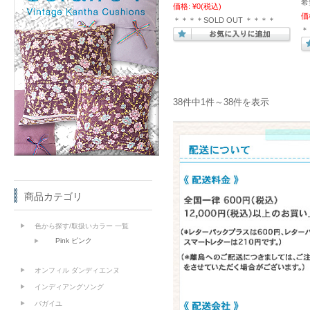
希
価格:
¥0
(税込)
価
＊＊＊＊SOLD OUT ＊＊＊＊
＊
38件中1件～38件を表示
商品カテゴリ
色から探す/取扱いカラー 一覧
Pink ピンク
オンフィル ダンディエンヌ
インディアングソング
バガイユ