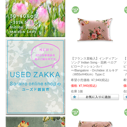
【フランス直輸入】インディアン
【
ソング Indian Song・花柄 ベロア
ソ
ピロークッションカバ
ピ
ー/Bangalore・Orchidee オルキデ
ー
（W55xH40cm）Type.C
（
希望小売価格:
¥7,940
(税込)
希
価格:
¥7,940
(税込)
価
在庫 1個
在