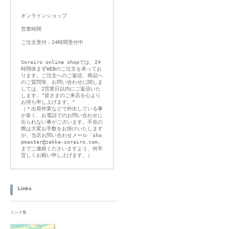
オンラインショップ
営業時間
ご注文受付：24時間受付中
Sorairo online shopでは、24
時間休まずWEBのご注文を承ってお
ります。ご注文へのご返信、商品へ
のご質問等、お問い合わせに関しま
しては、2営業日以内にご返信いた
します。"皆さまのご来店を心より
お待ち申し上げます。"
（＊出荷作業などで外出している事
が多く、お電話でのお問い合わせに
出られない事がございます。不在の
際は大変お手数をお掛けいたします
が、当店お問い合わせメール「sho
pmaster@zakka-sorairo.com」
までご連絡くださいますよう、何卒
宜しくお願い申し上げます。）
Links
リンク集