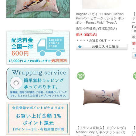
Bagaille バガイユ Pillow Cushion
【
PomPom ピロークッション ポン
ァ
ポン（Forest Pink）Type.A
ー
Fa
希望小売価格:
¥7,931
(税込)
Th
価格:
¥0
(税込)
希
＊＊＊＊SOLD OUT ＊＊＊＊
価
＊
【フランス直輸入】メゾン レヴィ
【
Maison Levy リネンクッションカ
ソ