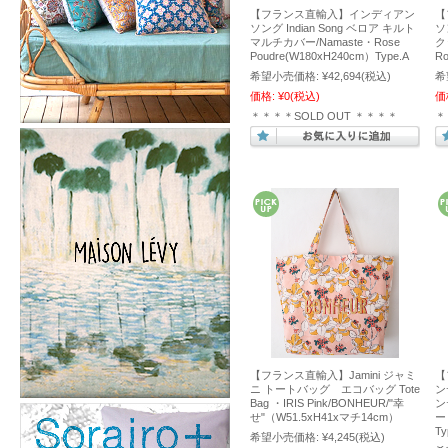
【フランス直輸入】インディアン
【
ソング Indian Song ベロア キルト
ソ
マルチカバー/Namaste・Rose
ク
Poudre(W180xH240cm）Type.A
R
希望小売価格:
¥42,694
(税込)
希
価格:
¥0
(税込)
価
＊＊＊＊SOLD OUT ＊＊＊＊
＊
【フランス直輸入】Jamini ジャミ
【
ニ トートバッグ エコバッグ Tote
ンデ
Bag ・IRIS Pink/BONHEUR/"幸
ン
せ"（W51.5xH41xマチ14cm）
ー
Ty
希望小売価格:
¥4,245
(税込)