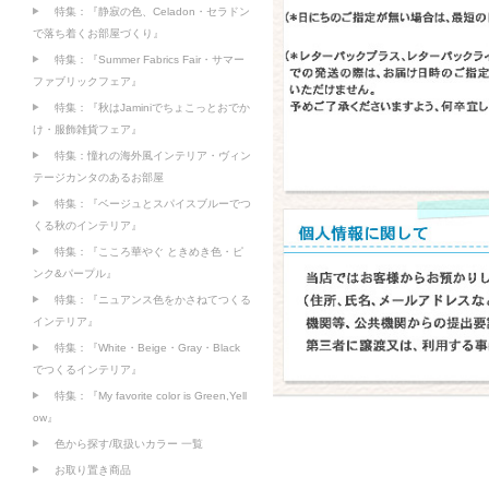
特集：『静寂の色、Celadon・セラドン
で落ち着くお部屋づくり』
特集：『Summer Fabrics Fair・サマー
ファブリックフェア』
特集：『秋はJaminiでちょこっとおでか
け・服飾雑貨フェア』
特集：憧れの海外風インテリア・ヴィン
テージカンタのあるお部屋
特集：『ベージュとスパイスブルーでつ
くる秋のインテリア』
特集：『こころ華やぐ ときめき色・ピ
ンク&パープル』
特集：『ニュアンス色をかさねてつくる
インテリア』
特集：『White・Beige・Gray・Black
でつくるインテリア』
特集：『My favorite color is Green,Yell
ow』
色から探す/取扱いカラー 一覧
お取り置き商品