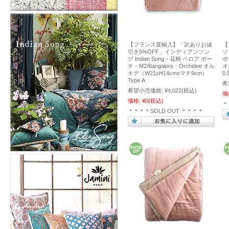
【フランス直輸入】「訳ありお値
【
引き5%OFF」インディアンソン
ソ
グ Indian Song・花柄 ベロア ポー
ポ
チ・M2/Bangalore・Orchidee オル
オ
キデ（W21xH14cmxマチ9cm）
0.
Type.A
希
希望小売価格:
¥4,022
(税込)
価
価格:
¥0
(税込)
＊
＊＊＊＊SOLD OUT ＊＊＊＊