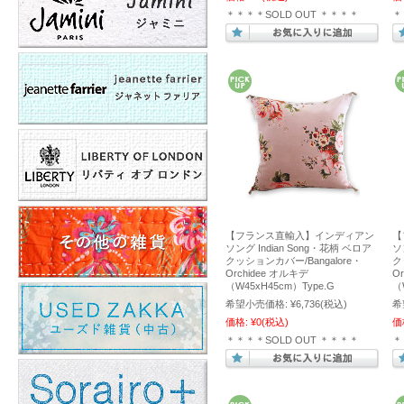
＊＊＊＊SOLD OUT ＊＊＊＊
＊
【フランス直輸入】インディアン
【
ソング Indian Song・花柄 ベロア
ソ
クッションカバー/Bangalore・
ク
Orchidee オルキデ
O
（W45xH45cm）Type.G
（
希望小売価格:
¥6,736
(税込)
希
価格:
¥0
(税込)
価
＊＊＊＊SOLD OUT ＊＊＊＊
＊