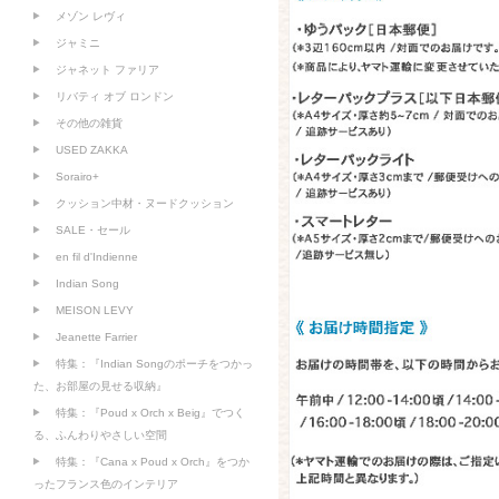
メゾン レヴィ
ジャミニ
ジャネット ファリア
リバティ オブ ロンドン
その他の雑貨
USED ZAKKA
Sorairo+
クッション中材・ヌードクッション
SALE・セール
en fil d'Indienne
Indian Song
MEISON LEVY
Jeanette Farrier
特集：『Indian Songのポーチをつかっ
た、お部屋の見せる収納』
特集：『Poud x Orch x Beig』でつく
る、ふんわりやさしい空間
特集：『Cana x Poud x Orch』をつか
ったフランス色のインテリア