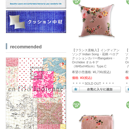
recommended
【フランス直輸入】インディアン
【
ソング Indian Song・花柄 ベロア
ソ
クッションカバー/Bangalore・
ク
Orchidee オルキデ
O
（W45xH45cm）Type.C
（
希望小売価格:
¥6,736
(税込)
希
価格:
¥0
(税込)
価
＊＊＊＊SOLD OUT ＊＊＊＊
＊