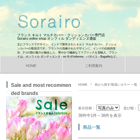
フランス キルト マルチカバー・クッションカバー専門店
Sorairo online shop オンフィル ダンディエンヌ通販
主にフランスでデザイン、インドで製作されたキルト マルチカバー、クッショ
ンカバーの取扱店です。フランスの洗練されたデザインに、インドの伝統的技
法、2つの国の魅力が融合した、華やかで繊細なファブリックを直輸入。ブラン
ドは、オンフィル ダンディエンヌ・en fil d'Indienne、バガイユ・Bagailleなど。
HOME
ご利用案内
Sale and most recommen
HOME
色から探す/取扱いカラー 一覧
ded brands
表示切替：
並び順：
38件中1件～38件を表示
商品一覧