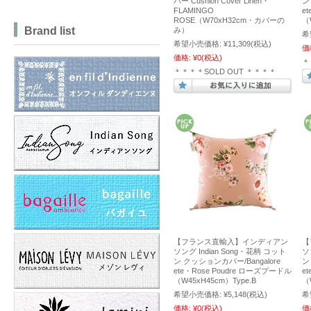
バー Cushion Cover Linen・
ン
FLAMINGO
e
ROSE（W70xH32cm・カバーの
（
Brand list
み）
希
希望小売価格:
¥11,309
(税込)
価
価格:
¥0
(税込)
＊
＊＊＊＊SOLD OUT ＊＊＊＊
【フランス直輸入】インディアン
【
ソング Indian Song・花柄 コット
ソ
ン クッションカバー/Bangalore
ン
ete・Rose Poudre ローズプードル
e
（W45xH45cm）Type.B
（
希望小売価格:
¥5,148
(税込)
希
価格:
¥0
(税込)
価