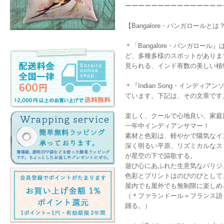
ーーーーーーーーーーーーーーー
【Bangalore・バンガロールと
＊「Bangalore・バンガロ
ど、多種多様のスポットがあります
見られる、インド有数の美しい植
＊『Indian Song・インデ
ています。下記は、その文章です
楽しく、クールで心地良い、家庭
一年中インディアンサマー！
素材と色彩は、軽やかで陽気なイ
深く明るい平原、リズミカルなス
が星空の下で謳歌する。
遊び心にあふれた生意気なパリジ
色彩とプリントはのびのびとして
屋内でも屋外でも無制限に楽しめ
（＊ファランドール＝フランス語
踊る。）