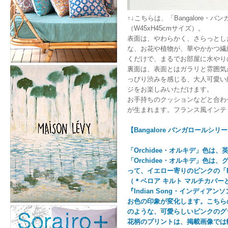
↑↓こちらは、「Bangalore・
（W45xH45cmサイズ）。
表面は、やわらかく、さらっとし
な、お花や植物が、華やかかつ繊
くだけで、まるでお部屋に水やり
裏面は、表面とはガラリと雰囲気
っぴり渋みを感じる、大人可愛い
ジをお楽しみいただけます。
お手持ちのクッションなどと合わ
が生まれます。フランス風インテ
【Bangalore バンガロールシ
「Orchidee・オルキデ」色は
「Orchidee・オルキデ」色
って、イエロー寄りのピンクの「R
（＊ベロア キルト マルチカバー
『Indian Song・インデ
お色の印象が変化します。こちらの『
のような、可愛らしいピンクのグ
花柄のプリントは、掲載画像では