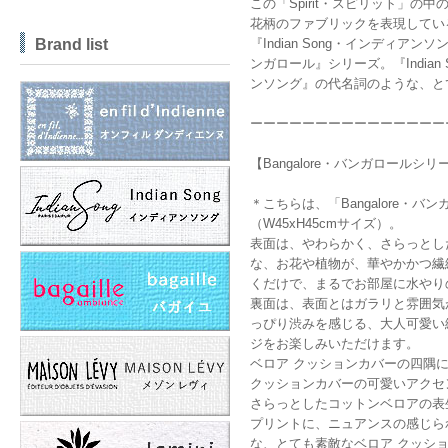
この「Spirit・スピリット」の
花柄のファブリックを表現してい
『Indian Song・インディア
Brand list
ンガロール』シリーズ。『Indian
ンソング』の代名詞のような、と
ーーーーーーーーーーーーーーー
【Bangalore・バンガロールシ
＊こちらは、「Bangalore・バ
（W45xH45cmサイズ）。
表面は、やわらかく、さらっとし
な、お花や植物が、華やかかつ繊
くだけで、まるでお部屋に水やり
裏面は、表面とはガラリと雰囲気
っぴり渋みを感じる、大人可愛い
ジをお楽しみいただけます。
ベロア クッションカバーの四隅
クッションカバーの可愛いアクセ
さらっとしたコットンベロアの表
プリントに、ニュアンスの感じら
な、とても素敵なベロア クッシ