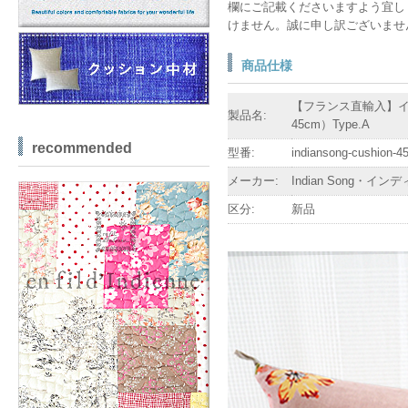
欄にご記載くださいますよう宜し
けません。誠に申し訳ございませ
商品仕様
【フランス直輸入】インディ
製品名:
45cm）Type.A
recommended
型番:
indiansong-cushion-4
メーカー:
Indian Song・イ
区分:
新品