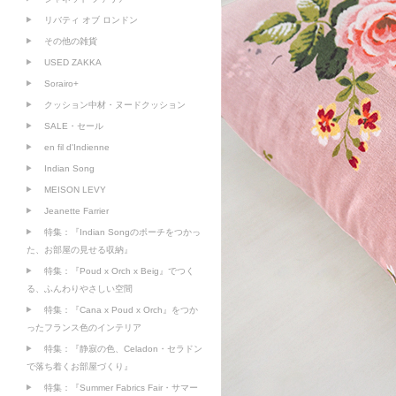
リバティ オブ ロンドン
その他の雑貨
USED ZAKKA
Sorairo+
クッション中材・ヌードクッション
SALE・セール
en fil d'Indienne
Indian Song
MEISON LEVY
Jeanette Farrier
特集：『Indian Songのポーチをつかっ
た、お部屋の見せる収納』
特集：『Poud x Orch x Beig』でつく
る、ふんわりやさしい空間
特集：『Cana x Poud x Orch』をつか
ったフランス色のインテリア
特集：『静寂の色、Celadon・セラドン
で落ち着くお部屋づくり』
特集：『Summer Fabrics Fair・サマー