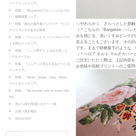
ファブリックフェア』
特集：『秋はJaminiでちょこっとおでか
け・服飾雑貨フェア』
↑↓やわらかく、さらっとした肌触
特集：憧れの海外風インテリア・ヴィン
（＊こちらの『Bangalore・
テージカンタのあるお部屋
みを感じる、淡いくすみピンクの濃
特集：『ベージュとスパイスブルーでつ
見えることもございます。その日
くる秋のインテリア』
です。まるで砂糖菓子のような、
特集：『こころ華やぐ ときめき色・ピ
（＊ベロア キルト マルチカバー
ンク&パープル』
ご注文いただく際は、上記内容を
特集：『ニュアンス色をかさねてつくる
お色味や花柄プリントへのご質問
インテリア』
特集：『White・Beige・Gray・Black
でつくるインテリア』
特集：『My favorite color is Green,Yell
ow』
色から探す/取扱いカラー 一覧
お取り置き商品
SOLD OUT