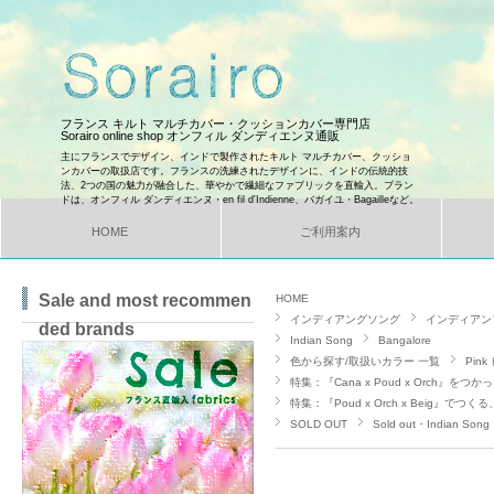
フランス キルト マルチカバー・クッションカバー専門店
Sorairo online shop オンフィル ダンディエンヌ通販
主にフランスでデザイン、インドで製作されたキルト マルチカバー、クッショ
ンカバーの取扱店です。フランスの洗練されたデザインに、インドの伝統的技
法、2つの国の魅力が融合した、華やかで繊細なファブリックを直輸入。ブラン
ドは、オンフィル ダンディエンヌ・en fil d'Indienne、バガイユ・Bagailleなど。
HOME
ご利用案内
Sale and most recommen
HOME
インディアングソング
インディアン
ded brands
Indian Song
Bangalore
色から探す/取扱いカラー 一覧
Pin
特集：『Cana x Poud x Orch』
特集：『Poud x Orch x Beig』で
SOLD OUT
Sold out・Indian Song