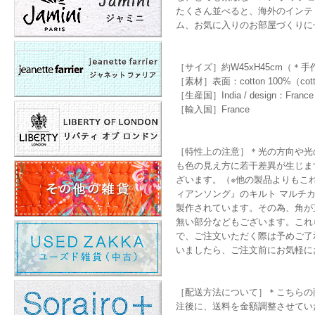
たくさん並べると、海外のインテ
ム、お気に入りのお部屋づくりに
［サイズ］約W45xH45cm（
［素材］表面：cotton 100%（cotton
［生産国］India / design：France
［輸入国］France
［特性上の注意］＊光の方向や光
も色の見え方に若干差異が生じま
ざいます。（※他の製品よりもこれら
ィアンソング』のキルト マルチ
製作されています。その為、角が
無い部分などもございます。これら
で、ご注文いただく際は予めご了
いましたら、ご注文前にお気軽に
［配送方法について］＊こちらの
注後に、送料を金額調整させてい