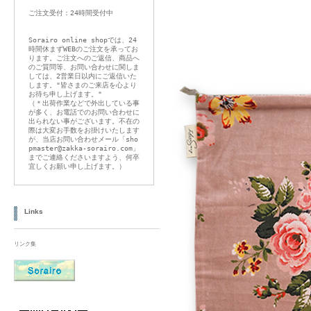
ご注文受付：24時間受付中
Sorairo online shopでは、24
時間休まずWEBのご注文を承ってお
ります。ご注文へのご返信、商品へ
のご質問等、お問い合わせに関しま
しては、2営業日以内にご返信いた
します。"皆さまのご来店を心より
お待ち申し上げます。"
（＊出荷作業などで外出している事
が多く、お電話でのお問い合わせに
出られない事がございます。不在の
際は大変お手数をお掛けいたします
が、当店お問い合わせメール「sho
pmaster@zakka-sorairo.com」
までご連絡くださいますよう、何卒
宜しくお願い申し上げます。）
Links
リンク集