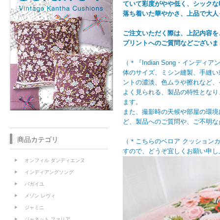
ていて彩度がやや低く、シックな
落ち着いた華やかさ、上品で大人
ご注文いただく際は、上記内容を
プリントへのご質問などございま
（＊『Indian Song・イン
体のサイズ、ミシン縫製、手縫い
ントの濃淡、色ムラや擦れなど、そ
よく見られる、製品の特性となり
ます。
また、撮影時の天候や部屋の環境
ど、製品へのご質問や、ご不明な
商品カテゴリ
（＊こちらのベロア クッション
すので、どうぞ宜しくお願い申し
オンフィル ダンディエンヌ
インディアングソング
バガイユ
メゾン レヴィ
ジャミニ
ジャネット ファリア