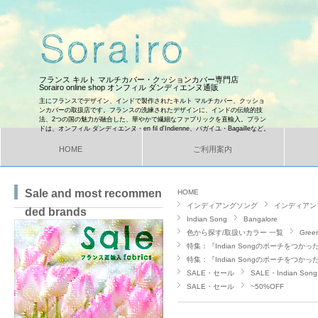
フランス キルト マルチカバー・クッションカバー専門店
Sorairo online shop オンフィル ダンディエンヌ通販
主にフランスでデザイン、インドで製作されたキルト マルチカバー、クッショ
ンカバーの取扱店です。フランスの洗練されたデザインに、インドの伝統的技
法、2つの国の魅力が融合した、華やかで繊細なファブリックを直輸入。ブラン
ドは、オンフィル ダンディエンヌ・en fil d'Indienne、バガイユ・Bagailleなど。
HOME
ご利用案内
Sale and most recommen
HOME
インディアングソング
インディアン
ded brands
Indian Song
Bangalore
色から探す/取扱いカラー 一覧
Gre
特集：『Indian Songのポーチをつ
特集：『Indian Songのポーチをつ
SALE・セール
SALE・Indian Song
SALE・セール
~50%OFF