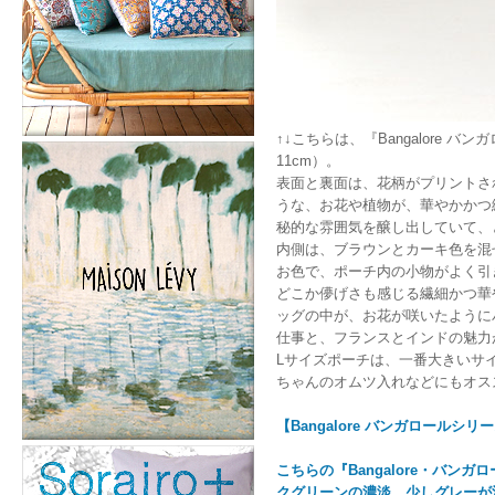
↑↓こちらは、『Bangalore バ
11cm）。
表面と裏面は、花柄がプリントさ
うな、お花や植物が、華やかかつ
秘的な雰囲気を醸し出していて、
内側は、ブラウンとカーキ色を混
お色で、ポーチ内の小物がよく引
どこか儚げさも感じる繊細かつ華
ッグの中が、お花が咲いたように
仕事と、フランスとインドの魅力
Lサイズポーチは、一番大きいサ
ちゃんのオムツ入れなどにもオス
【Bangalore バンガロール
こちらの『Bangalore・バン
クグリーンの濃淡、少しグレーが