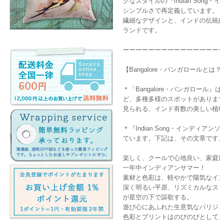
クなスタイルの『Indian S
シンプルさで再定義しています。
繊細なデザインと、インドの伝統
ランドです。
ーーーーーーーーーーーーーーー
【Bangalore・バンガロールと
＊「Bangalore・バンガロ
ど、多種多様のスポットがあります
見られる、インド有数の美しい植
＊『Indian Song・インデ
ています。下記は、その文章です
楽しく、クールで心地良い、家庭
一年中インディアンサマー！
素材と色彩は、軽やかで陽気なイ
深く明るい平原、リズミカルなス
が星空の下で謳歌する。
遊び心にあふれた生意気なパリジ
色彩とプリントはのびのびとして