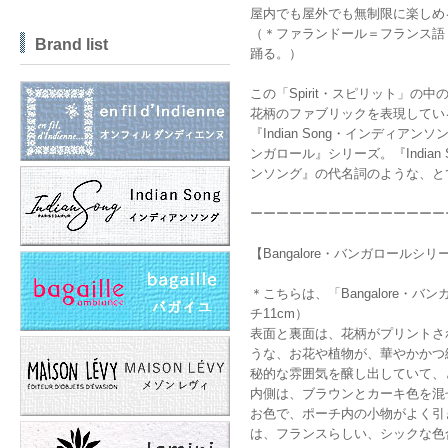
屋内でも屋外でも無制限に楽しめ
（＊ファランドール＝フランス語
Brand list
踊る。）
この「Spirit・スピリット」の
花柄のファブリックを表現してい
『Indian Song・インディア
ンガロール』シリーズ。『Indian
ンソング』の代名詞のような、と
ーーーーーーーーーーーーーーー
【Bangalore・バンガロールシ
＊こちらは、「Bangalore・バ
チ11cm）
表面と裏面は、花柄がプリントさ
うな、お花や植物が、華やかかつ
秘的な雰囲気を醸し出していて、
内側は、ブラウンとカーキ色を混
お色で、ポーチ内の小物がよく引
は、フランスらしい、シックな色