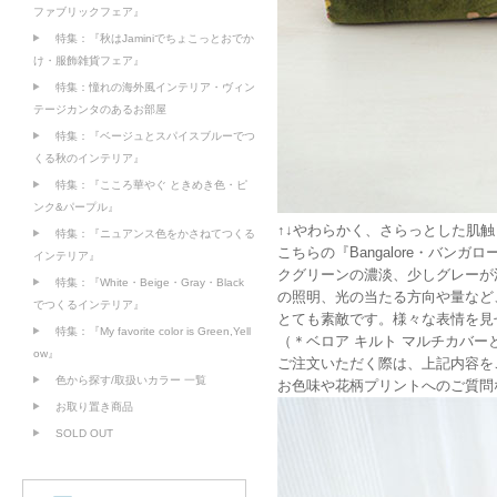
ファブリックフェア』
特集：『秋はJaminiでちょこっとおでか
け・服飾雑貨フェア』
特集：憧れの海外風インテリア・ヴィン
テージカンタのあるお部屋
特集：『ベージュとスパイスブルーでつ
くる秋のインテリア』
特集：『こころ華やぐ ときめき色・ピ
ンク&パープル』
↑↓やわらかく、さらっとした肌触
特集：『ニュアンス色をかさねてつくる
こちらの『Bangalore・バン
インテリア』
クグリーンの濃淡、少しグレーが
特集：『White・Beige・Gray・Black
の照明、光の当たる方向や量など
でつくるインテリア』
とても素敵です。様々な表情を見
特集：『My favorite color is Green,Yell
（＊ベロア キルト マルチカバー
ow』
ご注文いただく際は、上記内容を
色から探す/取扱いカラー 一覧
お色味や花柄プリントへのご質問
お取り置き商品
SOLD OUT