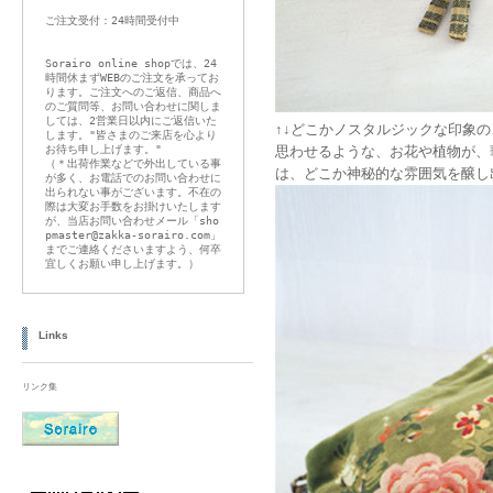
ご注文受付：24時間受付中
Sorairo online shopでは、24
時間休まずWEBのご注文を承ってお
ります。ご注文へのご返信、商品へ
のご質問等、お問い合わせに関しま
しては、2営業日以内にご返信いた
↑↓どこかノスタルジックな印象の
します。"皆さまのご来店を心より
思わせるような、お花や植物が、
お待ち申し上げます。"
（＊出荷作業などで外出している事
は、どこか神秘的な雰囲気を醸し
が多く、お電話でのお問い合わせに
出られない事がございます。不在の
際は大変お手数をお掛けいたします
が、当店お問い合わせメール「sho
pmaster@zakka-sorairo.com」
までご連絡くださいますよう、何卒
宜しくお願い申し上げます。）
Links
リンク集