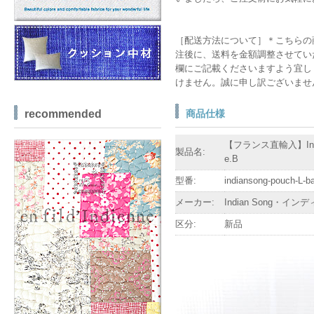
［配送方法について］＊こちらの
注後に、送料を金額調整させてい
欄にご記載くださいますよう宜し
けません。誠に申し訳ございませ
商品仕様
recommended
【フランス直輸入】India
製品名:
e.B
型番:
indiansong-pouch-L-b
メーカー:
Indian Song・イ
区分:
新品