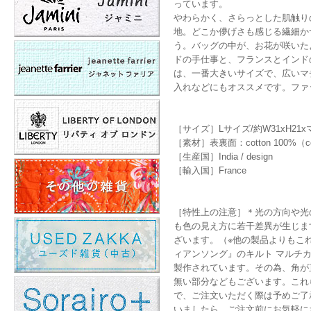
っています。
やわらかく、さらっとした肌触り
地。どこか儚げさも感じる繊細か
う。バッグの中が、お花が咲いた
ドの手仕事と、フランスとインド
は、一番大きいサイズで、広いマ
入れなどにもオススメです。ファ
［サイズ］Lサイズ/約W31xH2
［素材］表裏面：cotton 100%（cotto
［生産国］India / design
［輸入国］France
［特性上の注意］＊光の方向や光
も色の見え方に若干差異が生じま
ざいます。（※他の製品よりもこれら
ィアンソング』のキルト マルチ
製作されています。その為、角が
無い部分などもございます。これら
で、ご注文いただく際は予めご了
いましたら、ご注文前にお気軽に