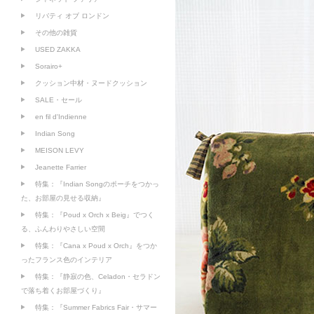
リバティ オブ ロンドン
その他の雑貨
USED ZAKKA
Sorairo+
クッション中材・ヌードクッション
SALE・セール
en fil d'Indienne
Indian Song
MEISON LEVY
Jeanette Farrier
特集：『Indian Songのポーチをつかっ
た、お部屋の見せる収納』
特集：『Poud x Orch x Beig』でつく
る、ふんわりやさしい空間
特集：『Cana x Poud x Orch』をつか
ったフランス色のインテリア
特集：『静寂の色、Celadon・セラドン
で落ち着くお部屋づくり』
特集：『Summer Fabrics Fair・サマー