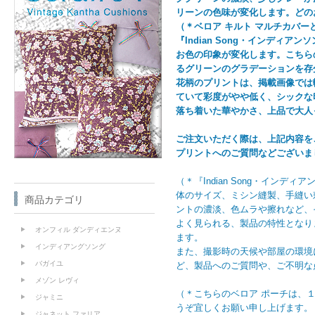
リーンの色味が変化します。どの
（＊ベロア キルト マルチカバー
『Indian Song・インデ
お色の印象が変化します。こちらの『
るグリーンのグラデーションを存
花柄のプリントは、掲載画像では
ていて彩度がやや低く、シックな
落ち着いた華やかさ、上品で大人
ご注文いただく際は、上記内容を
プリントへのご質問などございま
（＊『Indian Song・イン
体のサイズ、ミシン縫製、手縫い
商品カテゴリ
ントの濃淡、色ムラや擦れなど、そ
よく見られる、製品の特性となり
オンフィル ダンディエンヌ
ます。
インディアングソング
また、撮影時の天候や部屋の環境
バガイユ
ど、製品へのご質問や、ご不明な
メゾン レヴィ
（＊こちらのベロア ポーチは、
ジャミニ
うぞ宜しくお願い申し上げます。
ジャネット ファリア