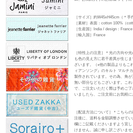
［サイズ］約W45xH45cm（
［素材］表面：cotton 100%（cotton
［生産国］India / design：France
［輸入国］France
［特性上の注意］＊光の方向や光
も色の見え方に若干差異が生じま
ざいます。（※他の製品よりもこれら
ィアンソング』のキルト マルチ
製作されています。その為、角が
無い部分などもございます。これら
で、ご注文いただく際は予めご了
いましたら、ご注文前にお気軽に
［配送方法について］＊こちらの
注後に、送料を金額調整させてい
欄にご記載くださいますよう宜し
けません。誠に申し訳ございませ