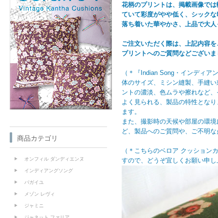
花柄のプリントは、掲載画像では
ていて彩度がやや低く、シックな
落ち着いた華やかさ、上品で大人
ご注文いただく際は、上記内容を
プリントへのご質問などございま
（＊『Indian Song・イン
体のサイズ、ミシン縫製、手縫い
ントの濃淡、色ムラや擦れなど、そ
よく見られる、製品の特性となり
ます。
また、撮影時の天候や部屋の環境
ど、製品へのご質問や、ご不明な
商品カテゴリ
（＊こちらのベロア クッション
オンフィル ダンディエンヌ
すので、どうぞ宜しくお願い申し
インディアングソング
バガイユ
メゾン レヴィ
ジャミニ
ジャネット ファリア