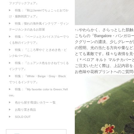
ファブリックフェア』
特集：『秋はJaminiでちょこっとおでか
け・服飾雑貨フェア』
特集：憧れの海外風インテリア・ヴィン
↑↓やわらかく、さらっとした肌触
テージカンタのあるお部屋
こちらの『Bangalore・バン
特集：『ベージュとスパイスブルーでつ
クグリーンの濃淡、少しグレーが
くる秋のインテリア』
の照明、光の当たる方向や量など
特集：『こころ華やぐ ときめき色・ピ
とても素敵です。様々な表情を見
ンク&パープル』
（＊ベロア キルト マルチカバー
特集：『ニュアンス色をかさねてつくる
ご注文いただく際は、上記内容を
インテリア』
お色味や花柄プリントへのご質問
特集：『White・Beige・Gray・Black
でつくるインテリア』
特集：『My favorite color is Green,Yell
ow』
色から探す/取扱いカラー 一覧
お取り置き商品
SOLD OUT