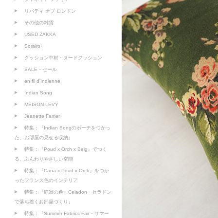
リバティ オブ ロンドン
その他の雑貨
USED ZAKKA
Sorairo+
クッション中材・ヌードクッション
SALE・セール
en fil d'Indienne
Indian Song
MEISON LEVY
Jeanette Farrier
特集：『Indian Songのポーチをつかっ
た、お部屋の見せる収納』
特集：『Poud x Orch x Beig』でつく
る、ふんわりやさしい空間
特集：『Cana x Poud x Orch』をつか
ったフランス色のインテリア
特集：『静寂の色、Celadon・セラドン
で落ち着くお部屋づくり』
特集：『Summer Fabrics Fair・サマー