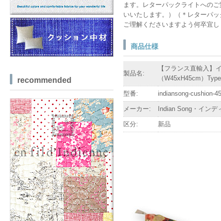
ます。レターパックライトへのご
いいたします。）（＊レターパッ
ご理解くださいますよう何卒宜し
商品仕様
【フランス直輸入】インディ
製品名:
（W45xH45cm）Type
recommended
型番:
indiansong-cushion-4
メーカー:
Indian Song・イ
区分:
新品