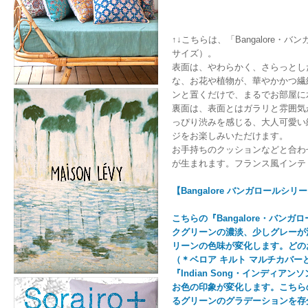
↑↓こちらは、「Bangalore・
サイズ）。
表面は、やわらかく、さらっとし
な、お花や植物が、華やかかつ繊
ンと置くだけで、まるでお部屋に
裏面は、表面とはガラリと雰囲気
っぴり渋みを感じる、大人可愛い
ジをお楽しみいただけます。
お手持ちのクッションなどと合わ
が生まれます。フランス風インテ
【Bangalore バンガロール
こちらの『Bangalore・バン
クグリーンの濃淡、少しグレーが
リーンの色味が変化します。どの
（＊ベロア キルト マルチカバー
『Indian Song・インデ
お色の印象が変化します。こちらの『
るグリーンのグラデーションを存