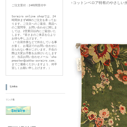
↑コットンベロア特有のやさしい
ご注文受付：24時間受付中
Sorairo online shopでは、24
時間休まずWEBのご注文を承ってお
ります。ご注文へのご返信、商品へ
のご質問等、お問い合わせに関しま
しては、2営業日以内にご返信いた
します。"皆さまのご来店を心より
お待ち申し上げます。"
（＊出荷作業などで外出している事
が多く、お電話でのお問い合わせに
出られない事がございます。不在の
際は大変お手数をお掛けいたします
が、当店お問い合わせメール「sho
pmaster@zakka-sorairo.com」
までご連絡くださいますよう、何卒
宜しくお願い申し上げます。）
Links
リンク集