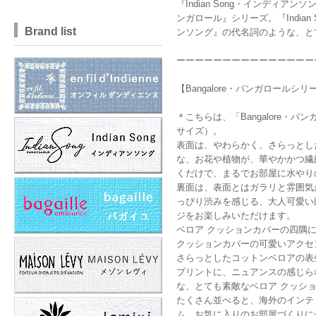
『Indian Song・インディア
ンガロール』シリーズ。『Indian
Brand list
ンソング』の代名詞のような、と
ーーーーーーーーーーーーーーー
【Bangalore・バンガロールシ
＊こちらは、「Bangalore・バ
サイズ）。
表面は、やわらかく、さらっとし
な、お花や植物が、華やかかつ繊
くだけで、まるでお部屋に水やり
裏面は、表面とはガラリと雰囲気
っぴり渋みを感じる、大人可愛い
ジをお楽しみいただけます。
ベロア クッションカバーの四隅
クッションカバーの可愛いアクセ
さらっとしたコットンベロアの表
プリントに、ニュアンスの感じら
な、とても素敵なベロア クッシ
たくさん並べると、海外のインテ
ム、お気に入りのお部屋づくりに