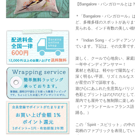
【Bangalore・バンガロールと
＊「Bangalore・バンガロ
ど、多種多様のスポットがあります
見られる、インド有数の美しい植
＊『Indian Song・インデ
ています。下記は、その文章です
楽しく、クールで心地良い、家庭
一年中インディアンサマー！
素材と色彩は、軽やかで陽気なイ
深く明るい平原、リズミカルなス
が星空の下で謳歌する。
遊び心にあふれた生意気なパリジ
色彩とプリントはのびのびとして
屋内でも屋外でも無制限に楽しめ
（＊ファランドール＝フランス語
踊る。）
この「Spirit・スピリット」の
花柄のファブリックを表現してい