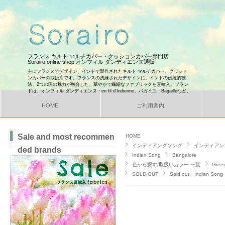
フランス キルト マルチカバー・クッションカバー専門店
Sorairo online shop オンフィル ダンディエンヌ通販
主にフランスでデザイン、インドで製作されたキルト マルチカバー、クッショ
ンカバーの取扱店です。フランスの洗練されたデザインに、インドの伝統的技
法、2つの国の魅力が融合した、華やかで繊細なファブリックを直輸入。ブラン
ドは、オンフィル ダンディエンヌ・en fil d'Indienne、バガイユ・Bagailleなど。
HOME
ご利用案内
Sale and most recommen
HOME
インディアングソング
インディアン
ded brands
Indian Song
Bangalore
色から探す/取扱いカラー 一覧
Gre
SOLD OUT
Sold out・Indian Song