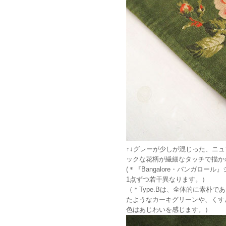
↑↓グレーが少しが混じった、ニュ
ックな花柄が繊細なタッチで描か
(＊『Bangalore・バンガロー
1点ずつ若干異なります。）
（＊Type.Bは、全体的に素朴
たようなカーキグリーンや、くす
色はあじわいを感じます。）