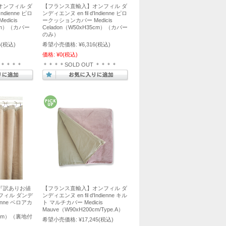
オンフィル ダ
【フランス直輸入】オンフィル ダ
Indienne ピロ
ンディエンヌ en fil d'Indienne ピロ
dicis
ークッションカバー Medicis
5cm）（カバー
Celadon（W50xH35cm）（カバー
のみ）
6
(税込)
希望小売価格:
¥6,316
(税込)
価格:
¥0
(税込)
T ＊＊＊＊
＊＊＊＊SOLD OUT ＊＊＊＊
『訳ありお値
【フランス直輸入】オンフィル ダ
フィル ダンデ
ンディエンヌ en fil d'Indienne キル
dienne ベロアカ
ト マルチカバー Medicis
Mauve（W90xH200cm/Type.A）
80cm）（裏地付
希望小売価格:
¥17,245
(税込)