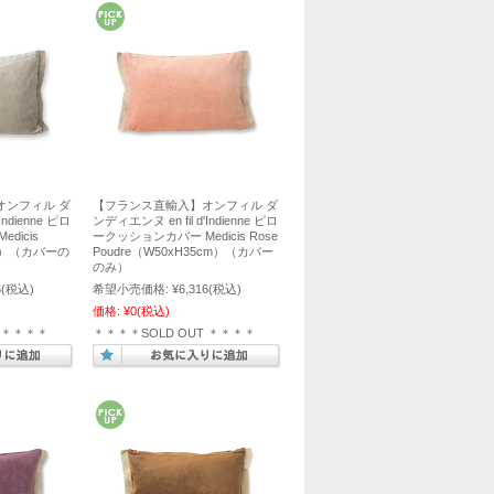
オンフィル ダ
【フランス直輸入】オンフィル ダ
Indienne ピロ
ンディエンヌ en fil d'Indienne ピロ
dicis
ークッションカバー Medicis Rose
cm）（カバーの
Poudre（W50xH35cm）（カバー
のみ）
6
(税込)
希望小売価格:
¥6,316
(税込)
価格:
¥0
(税込)
T ＊＊＊＊
＊＊＊＊SOLD OUT ＊＊＊＊