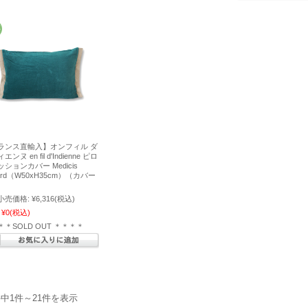
ランス直輸入】オンフィル ダ
ンヌ en fil d'Indienne ピロ
ションカバー Medicis
ard（W50xH35cm）（カバー
）
小売価格:
¥6,316
(税込)
¥0
(税込)
＊＊SOLD OUT ＊＊＊＊
件中1件～21件を表示