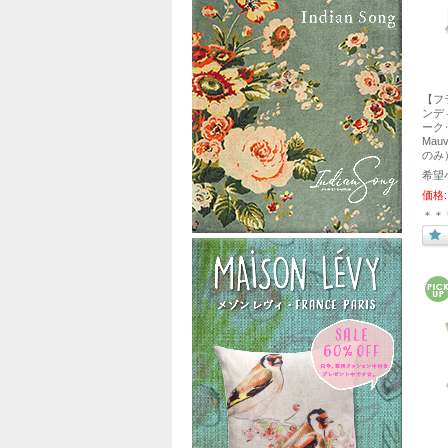
【フ
ンディエ
ークッ
Mau
のみ
希望
価格:
＊＊