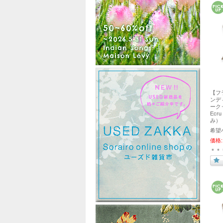
【フ
ンディエ
ークッ
Ecr
み）
希望
価格:
＊＊