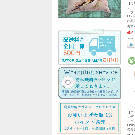
【フ
ンディエ
ークッ
Mou
のみ
希望
価格:
＊＊
【フ
ンディエ
ークッ
Ora
のみ