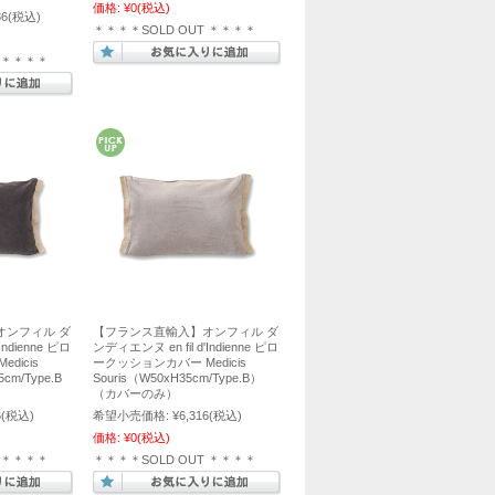
価格:
¥0
(税込)
86
(税込)
＊＊＊＊SOLD OUT ＊＊＊＊
T ＊＊＊＊
オンフィル ダ
【フランス直輸入】オンフィル ダ
Indienne ピロ
ンディエンヌ en fil d'Indienne ピロ
dicis
ークッションカバー Medicis
5cm/Type.B
Souris（W50xH35cm/Type.B）
（カバーのみ）
6
(税込)
希望小売価格:
¥6,316
(税込)
価格:
¥0
(税込)
T ＊＊＊＊
＊＊＊＊SOLD OUT ＊＊＊＊