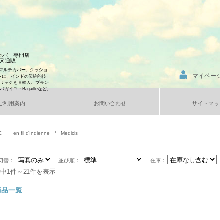
ンカバー専門店
エンヌ通販
マルチカバー、クッショ
マイペー
ンに、インドの伝統的技
ブリックを直輸入。ブラン
、バガイユ・Bagailleなど。
ご利用案内
お問い合わせ
サイトマッ
E
en fil d'Indienne
Medicis
切替：
並び順：
在庫：
件中1件～21件を表示
商品一覧