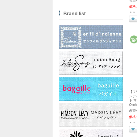
希望
価格:
＊＊
Brand list
【フ
ンディエ
ト マ
Orc
希望
価格:
＊＊