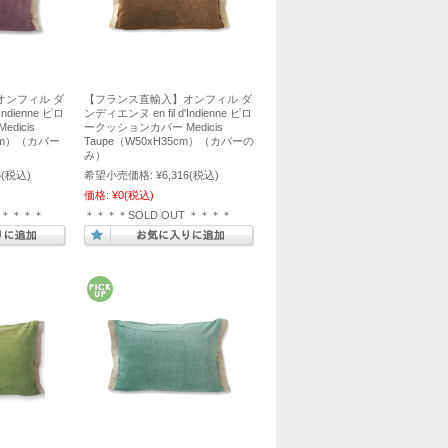
オンフィル ダ
【フランス直輸入】オンフィル ダ
Indienne ピロ
ンディエンヌ en fil d'Indienne ピロ
dicis
ークッションカバー Medicis
35cm）（カバー
Taupe（W50xH35cm）（カバーの
み）
6
(税込)
希望小売価格:
¥6,316
(税込)
価格:
¥0
(税込)
T ＊＊＊＊
＊＊＊＊SOLD OUT ＊＊＊＊