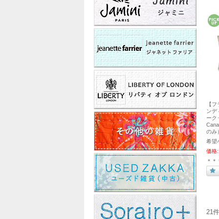
【フ
ンディエ
ークッ
Can
のみ
希望
価格:
＊＊
21