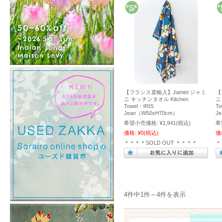
【フランス直輸入】Jamini ジャミ
【
ニ キッチンタオル Kitchen
ニ
Towel・IRIS
T
Jean（W50xH70cm）
J
希望小売価格:
¥1,941
(税込)
希
価格:
¥0
(税込)
価
＊＊＊＊SOLD OUT ＊＊＊＊
＊
4件中1件～4件を表示