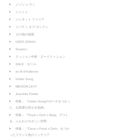
メゾン レヴィ
ジャミニ
ジャネット ファリア
リバティ オブ ロンドン
その他の雑貨
USED ZAKKA
Sorairo+
クッション中材・ヌードクッション
SALE・セール
en fil d'Indienne
Indian Song
MEISON LEVY
Jeanette Farrier
特集：『Indian Songのポーチをつかっ
た、お部屋の見せる収納』
特集：『Poud x Orch x Beig』でつく
る、ふんわりやさしい空間
特集：『Cana x Poud x Orch』をつか
ったフランス色のインテリア