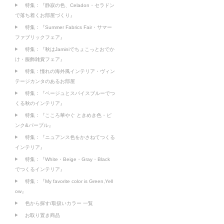
特集：『静寂の色、Celadon・セラドン
で落ち着くお部屋づくり』
特集：『Summer Fabrics Fair・サマー
ファブリックフェア』
特集：『秋はJaminiでちょこっとおでか
け・服飾雑貨フェア』
特集：憧れの海外風インテリア・ヴィン
テージカンタのあるお部屋
特集：『ベージュとスパイスブルーでつ
くる秋のインテリア』
特集：『こころ華やぐ ときめき色・ピ
ンク&パープル』
特集：『ニュアンス色をかさねてつくる
インテリア』
特集：『White・Beige・Gray・Black
でつくるインテリア』
特集：『My favorite color is Green,Yell
ow』
色から探す/取扱いカラー 一覧
お取り置き商品