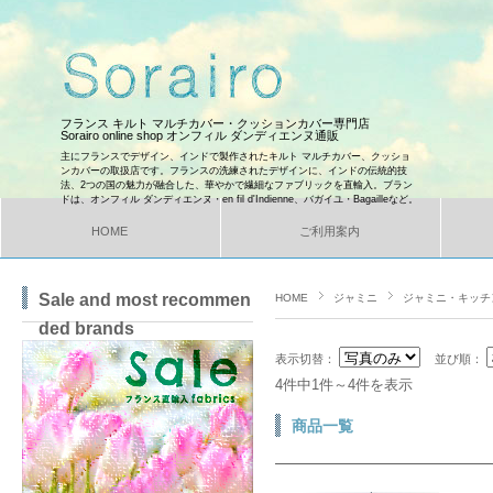
フランス キルト マルチカバー・クッションカバー専門店
Sorairo online shop オンフィル ダンディエンヌ通販
主にフランスでデザイン、インドで製作されたキルト マルチカバー、クッショ
ンカバーの取扱店です。フランスの洗練されたデザインに、インドの伝統的技
法、2つの国の魅力が融合した、華やかで繊細なファブリックを直輸入。ブラン
ドは、オンフィル ダンディエンヌ・en fil d'Indienne、バガイユ・Bagailleなど。
HOME
ご利用案内
Sale and most recommen
HOME
ジャミニ
ジャミニ・キッチ
ded brands
表示切替：
並び順：
4件中1件～4件を表示
商品一覧