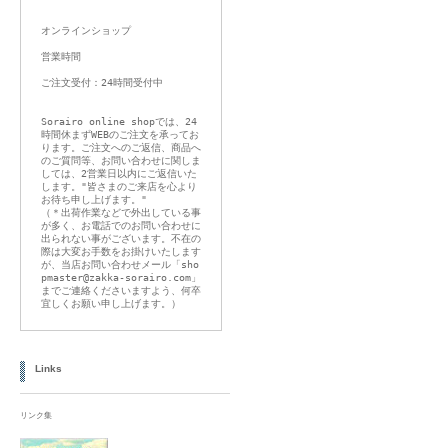
オンラインショップ
営業時間
ご注文受付：24時間受付中
Sorairo online shopでは、24
時間休まずWEBのご注文を承ってお
ります。ご注文へのご返信、商品へ
のご質問等、お問い合わせに関しま
しては、2営業日以内にご返信いた
します。"皆さまのご来店を心より
お待ち申し上げます。"
（＊出荷作業などで外出している事
が多く、お電話でのお問い合わせに
出られない事がございます。不在の
際は大変お手数をお掛けいたします
が、当店お問い合わせメール「sho
pmaster@zakka-sorairo.com」
までご連絡くださいますよう、何卒
宜しくお願い申し上げます。）
Links
リンク集