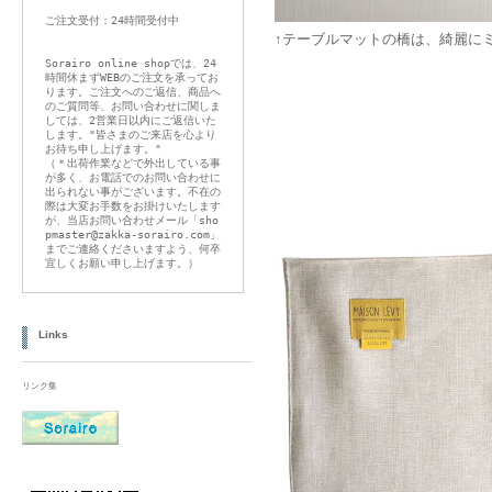
ご注文受付：24時間受付中
↑テーブルマットの橋は、綺麗に
Sorairo online shopでは、24
時間休まずWEBのご注文を承ってお
ります。ご注文へのご返信、商品へ
のご質問等、お問い合わせに関しま
しては、2営業日以内にご返信いた
します。"皆さまのご来店を心より
お待ち申し上げます。"
（＊出荷作業などで外出している事
が多く、お電話でのお問い合わせに
出られない事がございます。不在の
際は大変お手数をお掛けいたします
が、当店お問い合わせメール「sho
pmaster@zakka-sorairo.com」
までご連絡くださいますよう、何卒
宜しくお願い申し上げます。）
Links
リンク集