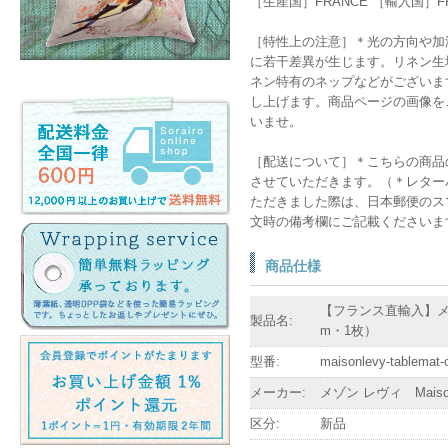
［生産国］FRANCE ［輸入国］F
［特性上の注意］＊光の方向や加
に若干差異が生じます。リネン生
ネン特有のネップなどがございま
し上げます。商品ページの画像を
いませ。
［配送について］＊こちらの商品
させていただきます。（＊レター
ただきました際は、日本郵便のス
文時の備考欄にご記載くださいま
商品仕様
【フランス直輸入】メゾン レ
製品名:
m・1枚）
型番:
maisonlevy-tablemat-
メーカー:
メゾン レヴィ Maison
区分:
新品