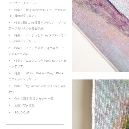
ファブリックフェア』
特集：『秋はJaminiでちょこっとおでか
け・服飾雑貨フェア』
特集：憧れの海外風インテリア・ヴィン
テージカンタのあるお部屋
特集：『ベージュとスパイスブルーでつ
くる秋のインテリア』
特集：『こころ華やぐ ときめき色・ピ
ンク&パープル』
特集：『ニュアンス色をかさねてつくる
インテリア』
特集：『White・Beige・Gray・Black
でつくるインテリア』
特集：『My favorite color is Green,Yell
ow』
色から探す/取扱いカラー 一覧
お取り置き商品
SOLD OUT