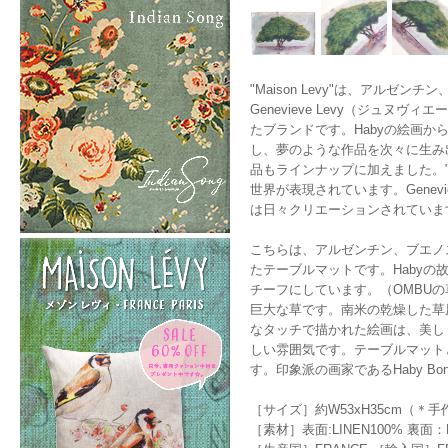
"Maison Levy"は、アルゼ
Genevieve Levy（ジュヌ
たブランドです。Habyの絵画
し、夢のような作品を次々に生み
品もラインナップに加えました。"
世界が表現されています。Genevi
は日々クリエーションされていま
こちらは、アルゼンチン、ブエノス
たテーブルマットです。Haby
チーフにしています。（OMBUの
巨大な草です。南米の乾燥した草
なタッチで描かれた絵画は、美し
しい雰囲気です。テーブルマット
す。印象派の画家であるHaby B
［サイズ］約W53xH35cm（
［素材］表面:LINEN100% 裏面：L