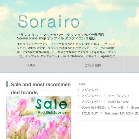
フランス キルト マルチカバー・クッションカバー専門店
Sorairo online shop オンフィル ダンディエンヌ通販
主にフランスでデザイン、インドで製作されたキルト マルチカバー、クッショ
ンカバーの取扱店です。フランスの洗練されたデザインに、インドの伝統的技
法、2つの国の魅力が融合した、華やかで繊細なファブリックを直輸入。ブラン
ドは、オンフィル ダンディエンヌ・en fil d'Indienne、バガイユ・Bagailleなど。
HOME
ご利用案内
Sale and most recommen
HOME
メゾン レヴィ
ded brands
メゾン レヴィ
テーブルマット
メゾン レヴィ
Haby Bonomo
色から探す/取扱いカラー 一覧
Gre
SOLD OUT
Sold out・MAISON LE