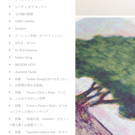
リバティ オブ ロンドン
その他の雑貨
USED ZAKKA
Sorairo+
クッション中材・ヌードクッション
SALE・セール
en fil d'Indienne
Indian Song
MEISON LEVY
Jeanette Farrier
特集：『Indian Songのポーチをつかっ
た、お部屋の見せる収納』
特集：『Poud x Orch x Beig』でつく
る、ふんわりやさしい空間
特集：『Cana x Poud x Orch』をつか
ったフランス色のインテリア
特集：『静寂の色、Celadon・セラドン
で落ち着くお部屋づくり』
特集：『Summer Fabrics Fair・サマー