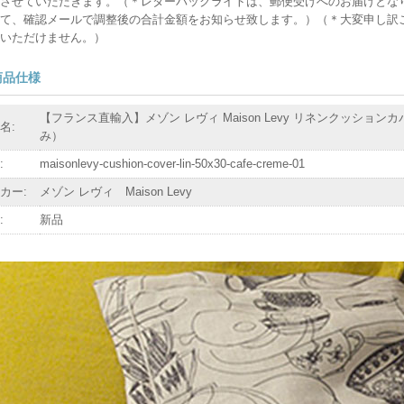
させていただきます。（＊レターパックライトは、郵便受けへのお届けとな
て、確認メールで調整後の合計金額をお知らせ致します。）（＊大変申し訳
いただけません。）
商品仕様
【フランス直輸入】メゾン レヴィ Maison Levy リネンクッションカバ
名:
み）
:
maisonlevy-cushion-cover-lin-50x30-cafe-creme-01
カー:
メゾン レヴィ Maison Levy
:
新品