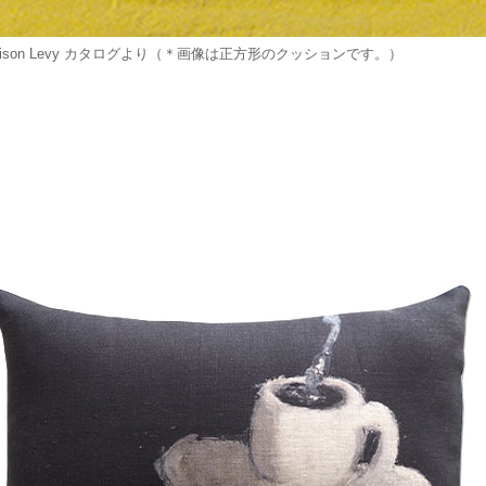
aison Levy カタログより（＊画像は正方形のクッションです。）