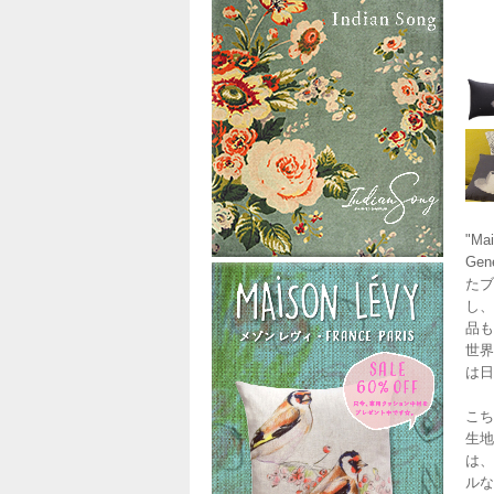
"M
Ge
たブ
し、
品も
世界
は日
こち
生地
は、
ルな