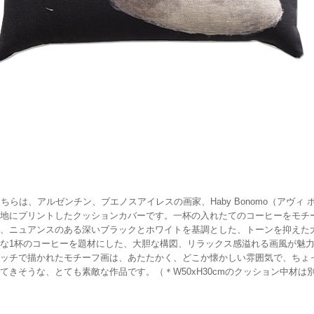
こちらは、アルゼンチン、ブエノスアイレスの画家、Haby Bonomo（アヴ
地にプリントしたクッションカバーです。一杯の入れたてのコーヒーをモチーフ
、ニュアンスのある深いブラックとホワイトを基調とした、トーンを抑えた
な1杯のコーヒーを題材にした、大胆な構図、リラックス感溢れる画風が魅力
ッチで描かれたモチーフ画は、あたたかく、どこか懐かしい雰囲気で、ちょ
てきそうな、とても素敵な作品です。（＊W50xH30cmのクッション中材は