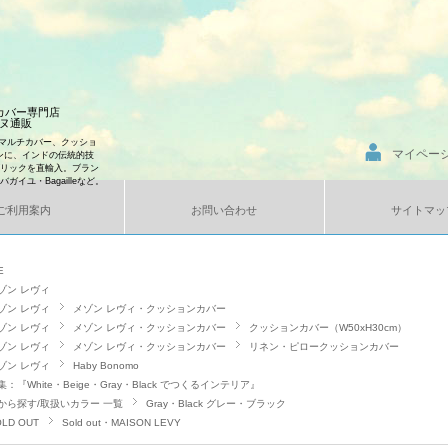
ンカバー専門店
エンヌ通販
マルチカバー、クッショ
マイペー
ンに、インドの伝統的技
ブリックを直輸入。ブラン
、バガイユ・Bagailleなど。
ご利用案内
お問い合わせ
サイトマッ
E
ゾン レヴィ
ゾン レヴィ
メゾン レヴィ・クッションカバー
ゾン レヴィ
メゾン レヴィ・クッションカバー
クッションカバー（W50xH30cm）
ゾン レヴィ
メゾン レヴィ・クッションカバー
リネン・ピロークッションカバー
ゾン レヴィ
Haby Bonomo
集：『White・Beige・Gray・Black でつくるインテリア』
から探す/取扱いカラー 一覧
Gray・Black グレー・ブラック
LD OUT
Sold out・MAISON LEVY