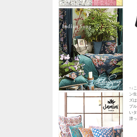
↑↓
ン生
ズは
プル
いタ
漂っ