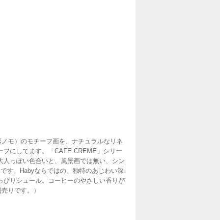
ィ ボノモ）のモチーフ画を、ナチュラルなリネ
にしてます。「CAFE CREME」シリー
大人っぽい色合いと、風景画では無い、シン
です。Habyならではの、独特のあじわい深
っぴりシュール。コーヒーのやさしい香りが
別売りです。）