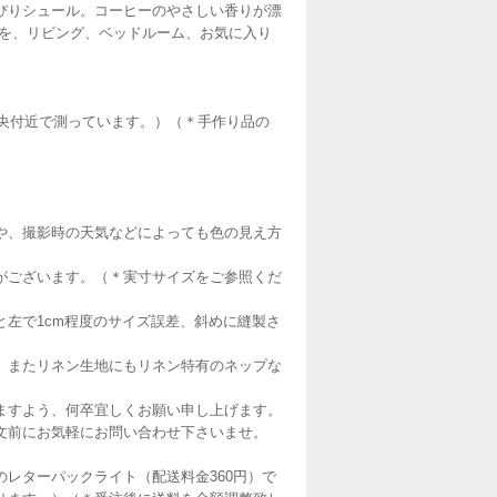
ぴりシュール。コーヒーのやさしい香りが漂
作品を、リビング、ベッドルーム、お気に入り
イズは中央付近で測っています。）（＊手作り品の
や、撮影時の天気などによっても色の見え方
がございます。（＊実寸サイズをご参照くだ
左で1cm程度のサイズ誤差、斜めに縫製さ
。またリネン生地にもリネン特有のネップな
ますよう、何卒宜しくお願い申し上げます。
文前にお気軽にお問い合わせ下さいませ。
レターパックライト（配送料金360円）で