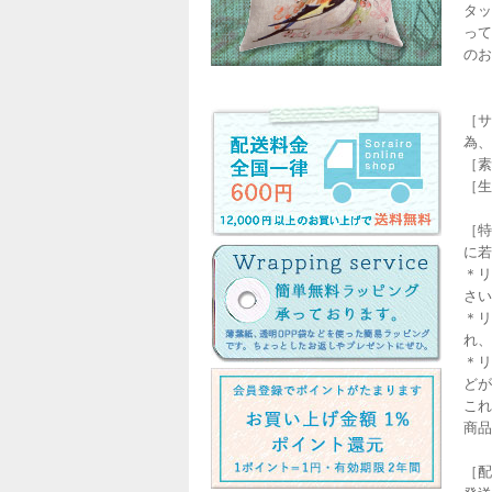
タッ
って
のお
［サ
為、
［素
［生
［特
に若
＊リ
さい
＊リ
れ、
＊リ
どが
これ
商品
［配