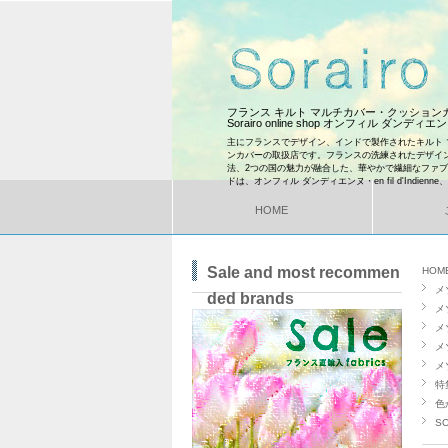
フランス キルト マルチカバー・クッショ
Sorairo online shop オンフィル ダンディ
主にフランスでデザイン、インドで製作されたキルト 
ンカバーの取扱店です。フランスの洗練されたデザイ
法、2つの国の魅力が融合した、華やかで繊細なファ
ドは、オンフィル ダンディエンヌ・en fil d'Indienne
HOME
Sale and most recommen
HOM
メ
ded brands
メ
メ
メ
メ
特
色
SO