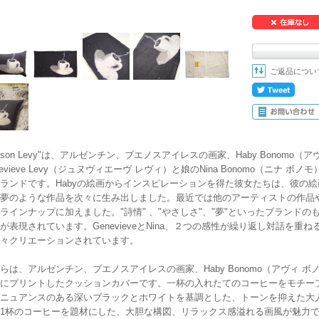
ご返品につい
aison Levy"は、アルゼンチン、ブエノスアイレスの画家、Haby Bonom
nevieve Levy（ジュヌヴィエーヴ レヴィ）と娘のNina Bonomo（ニナ
ランドです。Habyの絵画からインスピレーションを得た彼女たちは、彼の
夢のような作品を次々に生み出しました。最近では他のアーティストの作品や
ラインナップに加えました。"詩情" 、"やさしさ"、"夢"といったブランド
が表現されています。GenevieveとNina、２つの感性が繰り返し対話を重ねるか
々クリエーションされています。
らは、アルゼンチン、ブエノスアイレスの画家、Haby Bonomo（アヴィ
にプリントしたクッションカバーです。一杯の入れたてのコーヒーをモチーフに
ニュアンスのある深いブラックとホワイトを基調とした、トーンを抑えた大
1杯のコーヒーを題材にした、大胆な構図、リラックス感溢れる画風が魅力で