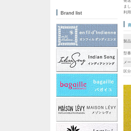
発送
まし
利用
Brand list
製品
型番
メー
区分