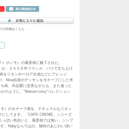
ての詳細はこちら
o（アヴィ ボノモ）の風景画に魅了された、
 ボノモ）が、２００６年フランス、パリで立ち上げ
絵画をリネンやベロア生地などにアレンジ
、Nina自身のデッサンをモチーフにした作
のもち味、作品愛に忠実ながらも、また違った
のように、"Maison Levy"コレクション
 ボノモ）のモチーフ画を、ナチュラルなリネン
してます。「CAFE CREME」シリーズ
人っぽい色合いと、風景画では無い、シンプ
す。Habyならではの、独特のあじわい深い