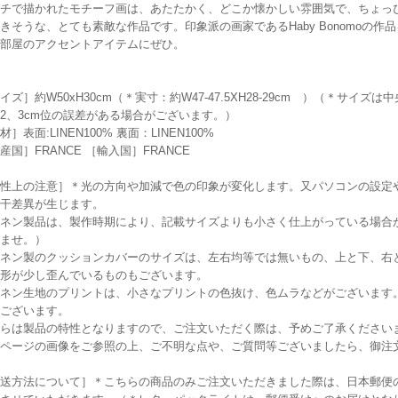
チで描かれたモチーフ画は、あたたかく、どこか懐かしい雰囲気で、ちょっ
きそうな、とても素敵な作品です。印象派の画家であるHaby Bonomoの
部屋のアクセントアイテムにぜひ。
イズ］約W50xH30cm（＊実寸：約W47-47.5XH28-29cm ）（＊サ
2、3cm位の誤差がある場合がございます。）
材］表面:LINEN100% 裏面：LINEN100%
産国］FRANCE ［輸入国］FRANCE
性上の注意］＊光の方向や加減で色の印象が変化します。又パソコンの設定
干差異が生じます。
ネン製品は、製作時期により、記載サイズよりも小さく仕上がっている場合
ませ。）
ネン製のクッションカバーのサイズは、左右均等では無いもの、上と下、右と
形が少し歪んでいるものもございます。
ネン生地のプリントは、小さなプリントの色抜け、色ムラなどがございます
ございます。
らは製品の特性となりますので、ご注文いただく際は、予めご了承ください
ページの画像をご参照の上、ご不明な点や、ご質問等ございましたら、御注
送方法について］＊こちらの商品のみご注文いただきました際は、日本郵便の